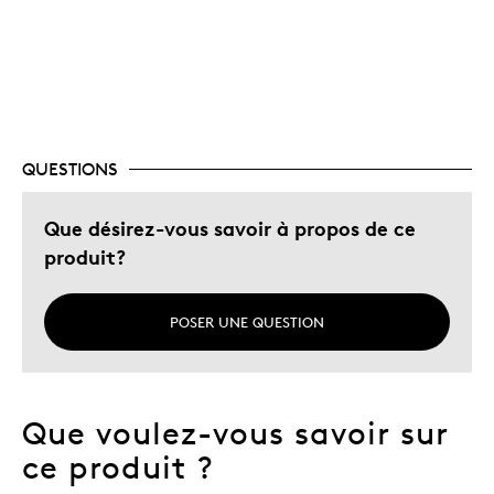
Le contre
Dispendieux
Les meilleures utilisations
Cadeau de Noël
QUESTIONS
Cadeau pour adulte
Que désirez-vous savoir à propos de ce
Cadeau pour enfant
produit?
Fans De Hockey
Occasion spéciale
POSER UNE QUESTION
Décrivez-vous
Art Et Histoire, Faible Tirage, Guidé par
la qualité, Originalité
Que voulez-vous savoir sur
ce produit ?