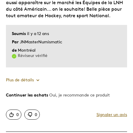
aussi apparaître sur le marché les Équipes de la LNH
du côté Américain... on le souhaite! Belle pièce pour
tout amateur de Hockey, notre sport National.
Soumis
il y a 12 ans
Par
JNMasterNumismatic
de
Montréal
Réviseur vérifié
Plus de détails
Continuer les achats
Oui, je recommande ce produit
Le pour
Equipes Canadiennes
0
0
Signaler un avis
Motif attrayant