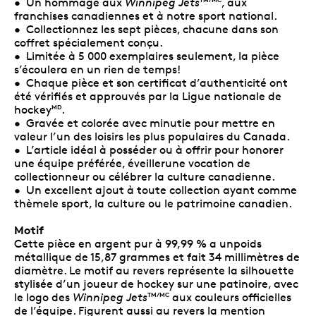
• Un hommage aux
Winnipeg Jets
, aux
franchises canadiennes et à notre sport national.
• Collectionnez les sept pièces, chacune dans son
coffret spécialement conçu.
• Limitée à 5 000 exemplaires seulement, la pièce
s’écoulera en un rien de temps!
• Chaque pièce et son certificat d’authenticité ont
été vérifiés et approuvés par la Ligue nationale de
hockey
.
MD
• Gravée et colorée avec minutie pour mettre en
valeur l’un des loisirs les plus populaires du Canada.
• L’article idéal à posséder ou à offrir pour honorer
une équipe préférée, éveillerune vocation de
collectionneur ou célébrer la culture canadienne.
• Un excellent ajout à toute collection ayant comme
thèmele sport, la culture ou le patrimoine canadien.
Motif
Cette pièce en argent pur à 99,99 % a unpoids
métallique de 15,87 grammes et fait 34 millimètres de
diamètre. Le motif au revers représente la silhouette
stylisée d’un joueur de hockey sur une patinoire, avec
le logo des
Winnipeg Jets
aux couleurs officielles
TM/MC
de l’équipe. Figurent aussi au revers la mention