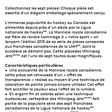
Collectionnez les sept pièces! Chaque pièce est
assortie d'un élégant emballage spécialement conçu.
L’immense popularité du hockey au Canada est
alimentée depuis près d’un siècle par la Ligue
nationale de hockey
. La Monnaie royale canadienne
MD
est fière de rendre hommage à « notre sport » en
lançant l’édition 2015 de sa série de pièces consacrée
aux franchises canadiennes de la LNH
, dont le
MD
succèsne se dément pas. Cette piècedes
Winnipeg
Jets
est l’une de sept toutes aussi magnifiques.
TM/MC
Caractéristiques particulières
• Une exclusivité de la Monnaie royale canadienne,
cette pièce est rehaussée d'un « effet de
transparence » réalisé au moyen d'une technique de
coloration de pointe jamais encore utilisée! Cet effet
fait scintiller la couleur sous l'effet de la lumière.
• En argent fin et colorée selon une technique
audacieuse, cettepièce des
Winnipeg Jets
fait
TM/MC
partie de la populaire série des sept franchises
canadiennes de la Ligue nationale de hockey
.
MD
TM/MC