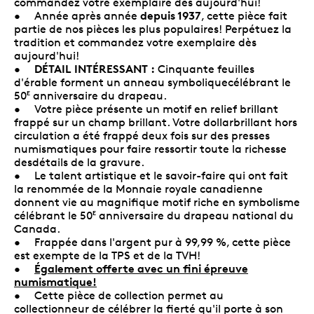
commandez votre exemplaire dès aujourd'hui!
depuis 1937
• Année après année
, cette pièce fait
partie de nos pièces les plus populaires! Perpétuez la
tradition et commandez votre exemplaire dès
aujourd'hui!
DÉTAIL INTÉRESSANT :
•
Cinquante feuilles
d'érable forment un anneau symboliquecélébrant le
50
anniversaire du drapeau.
E
• Votre pièce présente un motif en relief brillant
frappé sur un champ brillant. Votre dollarbrillant hors
circulation a été frappé deux fois sur des presses
numismatiques pour faire ressortir toute la richesse
desdétails de la gravure.
• Le talent artistique et le savoir-faire qui ont fait
la renommée de la Monnaie royale canadienne
donnent vie au magnifique motif riche en symbolisme
célébrant le 50
anniversaire du drapeau national du
E
Canada.
• Frappée dans l'argent pur à 99,99 %, cette pièce
est exempte de la TPS et de la TVH!
Également offerte avec un fini épreuve
•
numismatique!
• Cette pièce de collection permet au
collectionneur de célébrer la fierté qu'il porte à son