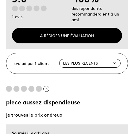
des répondants
recommanderaient à un
1 avis
ami
À RÉDIGER UNE ÉVALUATION
Evalué par 1 client
5
piece aussez dispendieuse
je trouves le prix onéreux
Soumis
il y a 11 ans