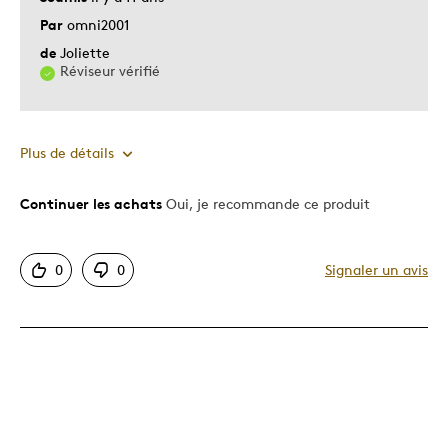
Par
omni2001
de
Joliette
Réviseur vérifié
Plus de détails
Continuer les achats
Oui, je recommande ce produit
Le pour
Motif attrayant
0
0
Signaler un avis
Original
Très bonne qualité
Le contre
Dispendieux