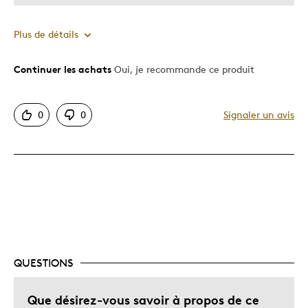
Plus de détails
Continuer les achats
Oui, je recommande ce produit
Le pour
Bonne valeur
0
0
Signaler un avis
Motif attrayant
Original
Très bonne qualité
Unique en son genre
Le contre
Aurait Aimer En Francais
QUESTIONS
Les meilleures utilisations
Que désirez-vous savoir à propos de ce