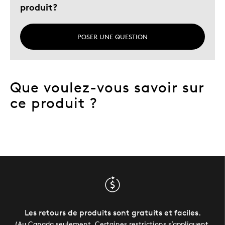
produit?
Cadeau de Noël
Cadeau pour adulte
Cadeau pour enfant
POSER UNE QUESTION
Occasion spéciale
Décrivez-vous
Guidé par la qualité
Que voulez-vous savoir sur
ce produit ?
Les retours de produits sont gratuits et faciles.
(Au Canada seulement. Certaines restrictions s’appliquent.