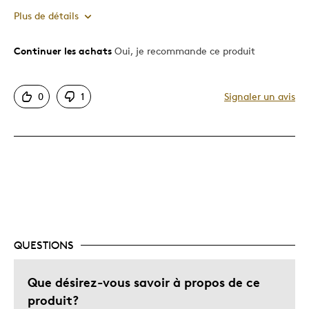
Plus de détails
Continuer les achats
Oui, je recommande ce produit
Le pour
Original
0
1
Signaler un avis
Le contre
Difficile à personnaliser
Les meilleures utilisations
Cadeau pour enfant
Occasion spéciale
QUESTIONS
Décrivez-vous
Chasseur d'aubaines
Que désirez-vous savoir à propos de ce
produit?