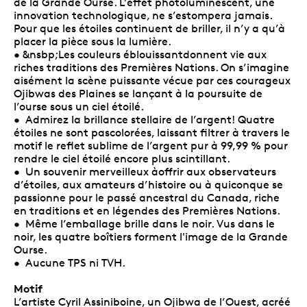
de la Grande Ourse. L’effet photoluminescent, une
innovation technologique, ne s’estompera jamais.
Pour que les étoiles continuent de briller, il n’y a qu’à
placer la pièce sous la lumière.
• &nsbp;Les couleurs éblouissantdonnent vie aux
riches traditions des Premières Nations. On s’imagine
aisément la scène puissante vécue par ces courageux
Ojibwas des Plaines se lançant à la poursuite de
l’ourse sous un ciel étoilé.
• Admirez la brillance stellaire de l’argent! Quatre
étoiles ne sont pascolorées, laissant filtrer à travers le
motif le reflet sublime de l’argent pur à 99,99 % pour
rendre le ciel étoilé encore plus scintillant.
• Un souvenir merveilleux àoffrir aux observateurs
d’étoiles, aux amateurs d’histoire ou à quiconque se
passionne pour le passé ancestral du Canada, riche
en traditions et en légendes des Premières Nations.
• Même l’emballage brille dans le noir. Vus dans le
noir, les quatre boîtiers forment l'image de la Grande
Ourse.
• Aucune TPS ni TVH.
Motif
L’artiste Cyril Assiniboine, un Ojibwa de l’Ouest, acréé