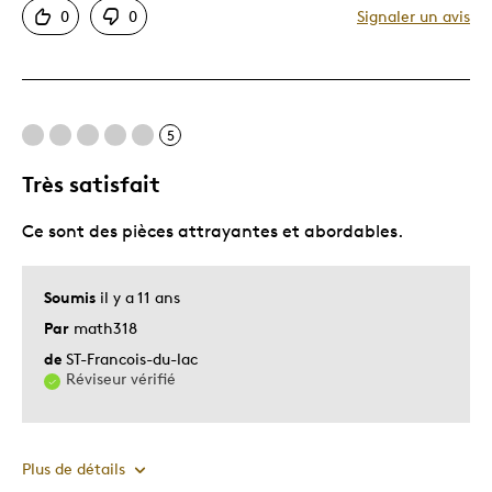
0
0
Signaler un avis
Motif attrayant
Original
Unique en son genre
Décrivez-vous
Guidé par la qualité
5
Très satisfait
Ce sont des pièces attrayantes et abordables.
Soumis
il y a 11 ans
Par
math318
de
ST-Francois-du-lac
Réviseur vérifié
Plus de détails