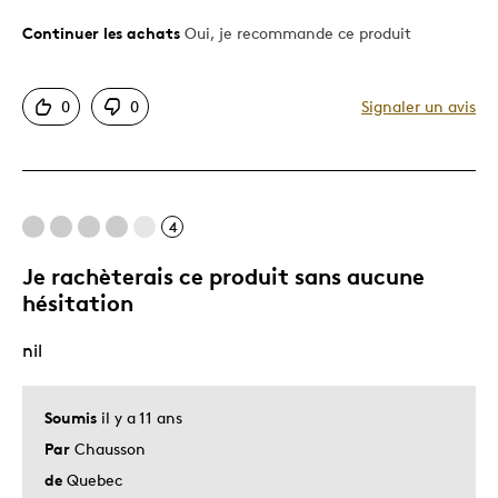
Continuer les achats
Oui, je recommande ce produit
Le pour
Bonne valeur
0
0
Signaler un avis
Motif attrayant
Original
Très bonne qualité
Unique en son genre
4
Je rachèterais ce produit sans aucune
Les meilleures utilisations
hésitation
Cadeau de Noël
nil
Cadeau pour enfant
Occasion spéciale
Soumis
il y a 11 ans
Décrivez-vous
Chasseur d'aubaines, Guidé par la
Par
Chausson
qualité
de
Quebec