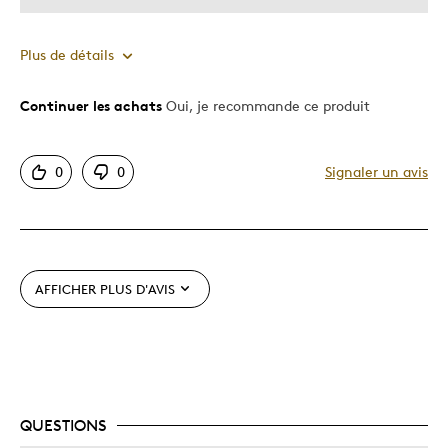
Plus de détails
Continuer les achats
Oui, je recommande ce produit
Le pour
Original
0
0
Signaler un avis
Unique en son genre
Le contre
Nil
AFFICHER PLUS D'AVIS
Les meilleures utilisations
Occasion spéciale
QUESTIONS
Décrivez-vous
Collectionneur De 25c