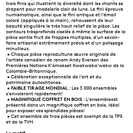
trois finis qui illustrent la diversité dont les chants se
drapent pour modelerle clair de lune. Le fini épreuve
numismatique, ainsi que le fini antique et l'émail
coloré (appliqués à la main), rehaussent de leur
beauté singulière le très haut relief de la pièce. Les
contours trèsprofonds ciselés à même la surface de la
pièce sontle fruit de frappes multiples, d'un savoir-
faire artisanal extrêmement précis et d'un polissage
minutieux.
• Chaque pièce reproduitune œuvre originale de
l'artiste canadien de renom Andy Everson des
Premières Nations K'ómokset Kwakwaka'wakw de la
Colombie-Britannique.
• Célébration exceptionnelle de l'art et du
patrimoine autochtones.
FAIBLE TIRAGE MONDIAL
•
: Les 3 000 ensembles
s'envoleront rapidement!
MAGNIFIQUE COFFRET EN BOIS
•
: L'ensembleest
présenté dans un magnifique coffret en bois, idéal
pour exposer ces splendides pièces!
• Cet ensemble de trois pièces est exempt de la TPS
et de la TVH.
Le motif