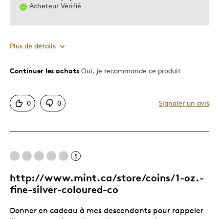
Acheteur Vérifié
Plus de détails
Continuer les achats
Oui, je recommande ce produit
Le pour
Motif attrayant
0
0
Signaler un avis
Unique en son genre
Décrivez-vous
Guidé par la qualité
5
http://www.mint.ca/store/coins/1-oz.-
fine-silver-coloured-co
Donner en cadeau à mes descendants pour rappeler