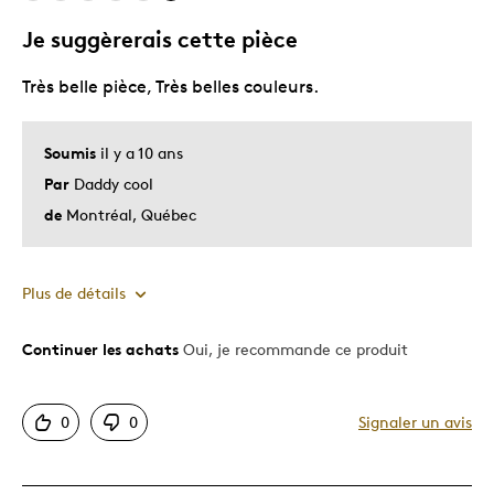
Cadeau pour enfant
Je suggèrerais cette pièce
Décrivez-vous
Chasseur d'aubaines, Guidé par la
Très belle pièce, Très belles couleurs.
qualité
Soumis
il y a 10 ans
Par
Daddy cool
de
Montréal, Québec
Plus de détails
Continuer les achats
Oui, je recommande ce produit
Le pour
Motif attrayant
0
0
Signaler un avis
Très bonne qualité