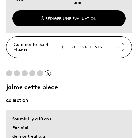
ami
À RÉDIGER UNE ÉVALUATION
Commenté par 4
clients
5
jaime cette piece
collection
Soumis
il y a 10 ans
Par
réal
de
montreal p.q