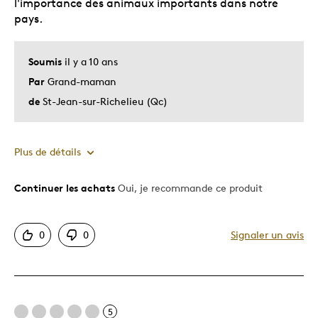
l'importance des animaux importants dans notre
pays.
Soumis
il y a 10 ans
Par
Grand-maman
de
St-Jean-sur-Richelieu (Qc)
Plus de détails
Continuer les achats
Oui, je recommande ce produit
Le pour
Motif attrayant
0
0
Signaler un avis
Original
Unique en son genre
Les meilleures utilisations
5