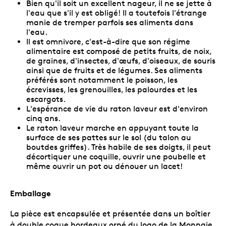
Bien qu'il soit un excellent nageur, il ne se jette à
l'eau que s'il y est obligé! Il a toutefois l'étrange
manie de tremper parfois ses aliments dans
l'eau.
Il est omnivore, c'est-à-dire que son régime
alimentaire est composé de petits fruits, de noix,
de graines, d'insectes, d'œufs, d'oiseaux, de souris
ainsi que de fruits et de légumes. Ses aliments
préférés sont notamment le poisson, les
écrevisses, les grenouilles, les palourdes et les
escargots.
L'espérance de vie du raton laveur est d'environ
cinq ans.
Le raton laveur marche en appuyant toute la
surface de ses pattes sur le sol (du talon au
boutdes griffes). Très habile de ses doigts, il peut
décortiquer une coquille, ouvrir une poubelle et
même ouvrir un pot ou dénouer un lacet!
Emballage
La pièce est encapsulée et présentée dans un boîtier
à double coque bordeaux orné du logo de la Monnaie