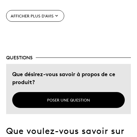
Le contre
Dispendieux
AFFICHER PLUS D'AVIS
Les meilleures utilisations
Ma Collection De Monnaie
QUESTIONS
Décrivez-vous
Chasseur d'aubaines, Guidé par la
qualité
Que désirez-vous savoir à propos de ce
produit?
POSER UNE QUESTION
Que voulez-vous savoir sur