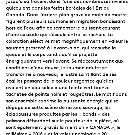
jusqu'à sa frayère, dans l'une des nombreuses rivières
quicoulent dans les forêts boréales de l'Est du
Canada. Dans l'arrière-plan gravé de main de maître
figurent plusieurs saumons en migration bondissant
hors de l'eau afin de remonter le puissant courant
d'une cascade qui s'écoule entre les rochers. La
coloration sélective met magnifiquement en valeur le
saumon présenté à l'avant-plan, qui recourbe la
queue et le corps tandis qu'il se projette
énergiquement vers l'avant. Se réaccoutumant aux
conditions d'eau douce, le saumon adulte se
transforme à nouveau, le lustre scintillant de ses
écailles passant de la couleur argentée qu'elles
avaient en eau salée à une teinte vert bronze
tachetée de points noirs et rougeâtres. Le motif dans
son ensemble exprime la puissante énergie qui se
dégage de cette scène de nature sauvage, les
éclaboussures produites par les « bonds » des
poissons débordant sur le pourtour de la pièce, où
sont également gravés la mention « CANADA », le
millésime « 2016 » et la valeur nominale « 20