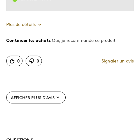
Plus de détails
Continuer les achats
Oui, je recommande ce produit
Le pour
Très bonne qualité
0
0
Signaler un avis
Les meilleures utilisations
Occasion spéciale
AFFICHER PLUS D'AVIS
Décrivez-vous
Chasseur d'aubaines