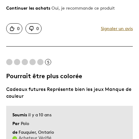
Continuer les achats
Oui, je recommande ce produit
Le pour
Très bonne qualité
0
0
Signaler un avis
Décrivez-vous
Guidé par la qualité
5
Pourrait être plus colorée
Cadeaux futures Représente bien les jeux Manque de
couleur
Soumis
il y a 10 ans
Par
Polo
de
Fauquier, Ontario
Acheteur Vérifié