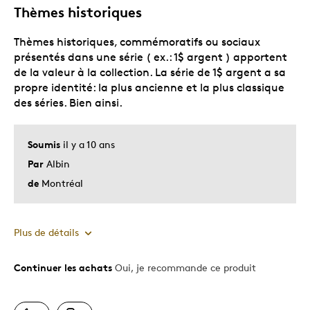
Thèmes historiques
Les meilleures utilisations
Thèmes historiques, commémoratifs ou sociaux
présentés dans une série ( ex.: 1$ argent ) apportent
Cadeau de Noël
de la valeur à la collection. La série de 1$ argent a sa
Cadeau pour adulte
propre identité: la plus ancienne et la plus classique
Occasion spéciale
des séries. Bien ainsi.
Pour Collection
Soumis
il y a 10 ans
Décrivez-vous
Attirée Par La Pièce, Guidé par la qualité
Par
Albin
de
Montréal
Plus de détails
Continuer les achats
Oui, je recommande ce produit
Le pour
Bien Détaillé