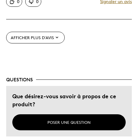
0
0
Signaler un avis
Motif attrayant
Original
Très bonne qualité
AFFICHER PLUS D'AVIS
Les meilleures utilisations
Compose Collection
Décrivez-vous
Guidé par la qualité, Valeur Des Thèmes
QUESTIONS
Que désirez-vous savoir à propos de ce
produit?
POSER UNE QUESTION