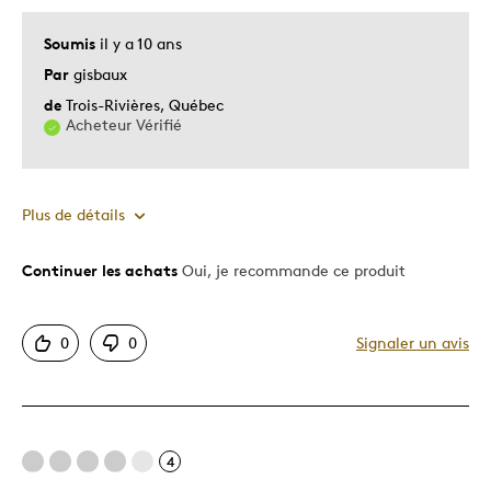
Cadeau pour adulte
Cadeau pour enfant
Soumis
il y a 10 ans
Occasion spéciale
Par
gisbaux
de
Trois-Rivières, Québec
Décrivez-vous
Chasseur d'aubaines, Guidé par la
Acheteur Vérifié
qualité
Plus de détails
Continuer les achats
Oui, je recommande ce produit
Le pour
Bonne valeur
0
0
Signaler un avis
Motif attrayant
Original
Piêce Souvenir
Très bonne qualité
4
Unique en son genre