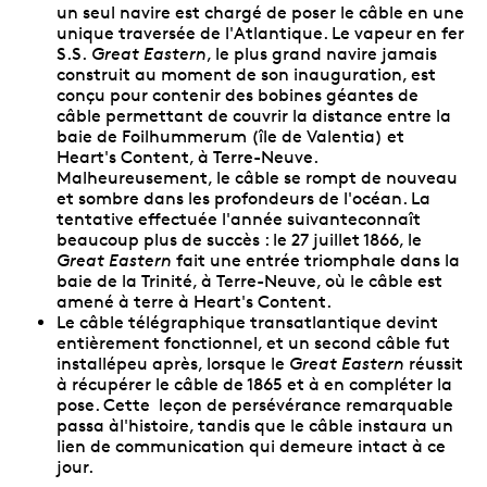
un seul navire est chargé de poser le câble en une
unique traversée de l'Atlantique. Le vapeur en fer
S.S.
Great Eastern
, le plus grand navire jamais
construit au moment de son inauguration, est
conçu pour contenir des bobines géantes de
câble permettant de couvrir la distance entre la
baie de Foilhummerum (île de Valentia) et
Heart's Content, à Terre-Neuve.
Malheureusement, le câble se rompt de nouveau
et sombre dans les profondeurs de l'océan. La
tentative effectuée l'année suivanteconnaît
beaucoup plus de succès : le 27 juillet 1866, le
Great Eastern
fait une entrée triomphale dans la
baie de la Trinité, à Terre-Neuve, où le câble est
amené à terre à Heart's Content.
Le câble télégraphique transatlantique devint
entièrement fonctionnel, et un second câble fut
installépeu après, lorsque le
Great Eastern
réussit
à récupérer le câble de 1865 et à en compléter la
pose. Cette leçon de persévérance remarquable
passa àl'histoire, tandis que le câble instaura un
lien de communication qui demeure intact à ce
jour.