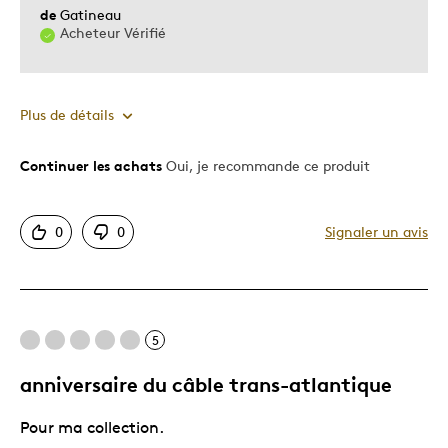
de
Gatineau
Acheteur Vérifié
Plus de détails
Continuer les achats
Oui, je recommande ce produit
Le pour
Bonne valeur
0
0
Signaler un avis
Motif attrayant
Original
Très bonne qualité
Unique en son genre
5
anniversaire du câble trans-atlantique
Les meilleures utilisations
Pour ma collection.
Cadeau de Noël