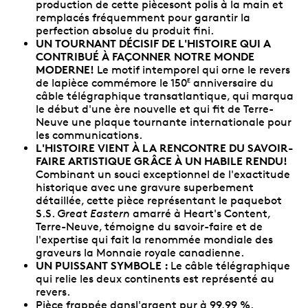
production de cette piècesont polis à la main et
remplacés fréquemment pour garantir la
perfection absolue du produit fini.
UN TOURNANT DÉCISIF DE L'HISTOIRE QUI A
CONTRIBUÉ À FAÇONNER NOTRE MONDE
MODERNE!
Le motif intemporel qui orne le revers
de lapièce commémore le 150
anniversaire du
E
câble télégraphique transatlantique, qui marqua
le début d'une ère nouvelle et qui fit de Terre-
Neuve une plaque tournante internationale pour
les communications.
L'HISTOIRE VIENT À LA RENCONTRE DU SAVOIR-
FAIRE ARTISTIQUE GRÂCE À UN HABILE RENDU!
Combinant un souci exceptionnel de l'exactitude
historique avec une gravure superbement
détaillée, cette pièce représentant le paquebot
S.S.
Great Eastern
amarré à Heart's Content,
Terre-Neuve, témoigne du savoir-faire et de
l'expertise qui fait la renommée mondiale des
graveurs la Monnaie royale canadienne.
UN PUISSANT SYMBOLE :
Le câble télégraphique
qui relie les deux continents est représenté au
revers.
Pièce frappée dansl'argent pur à 99,99 %.