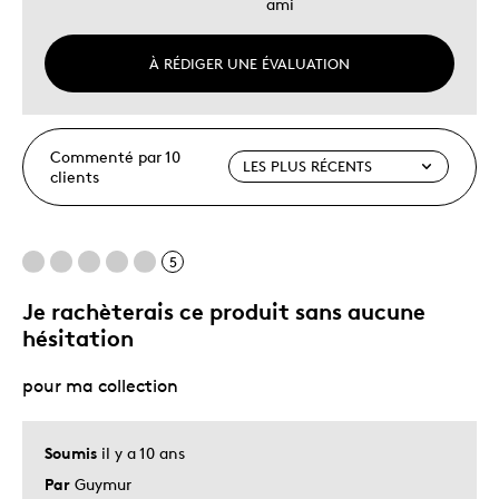
ami
À RÉDIGER UNE ÉVALUATION
Commenté par 10
clients
5
Je rachèterais ce produit sans aucune
hésitation
pour ma collection
Soumis
il y a 10 ans
Par
Guymur