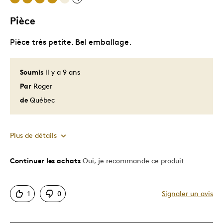
Pièce
Pièce très petite. Bel emballage.
Soumis
il y a 9 ans
Par
Roger
de
Québec
Plus de détails
Continuer les achats
Oui, je recommande ce produit
Le pour
Bonne valeur
1
0
Signaler un avis
Original
Très bonne qualité