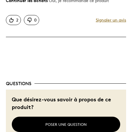
Continuer les achats
Oui, je recommande ce produit
Le pour
Motif attrayant
2
0
Signaler un avis
Très bonne qualité
Le contre
Trop petit
Les meilleures utilisations
Collection
QUESTIONS
Investissement
Que désirez-vous savoir à propos de ce
Décrivez-vous
Chasseur d'aubaines
produit?
POSER UNE QUESTION