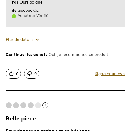
Par
Ours polaire
qualité
de
Québec Qc
Acheteur Vérifié
Plus de détails
Continuer les achats
Oui, je recommande ce produit
Le pour
Bonne valeur
0
0
Signaler un avis
Original
Le contre
4
Piece De Deux Onces
Trop petit
Belle piece
Pour donner en cadeau et en héritage