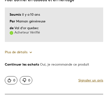
Les meilleures utilisations
Cadeau pour adulte
Soumis
il y a 10 ans
Par
Maman généreuse
Décrivez-vous
Guidé par la qualité
de
Val d'or quebec
Acheteur Vérifié
Plus de détails
Continuer les achats
Oui, je recommande ce produit
Le pour
Motif attrayant
0
0
Signaler un avis
Original
Très bonne qualité
Unique en son genre