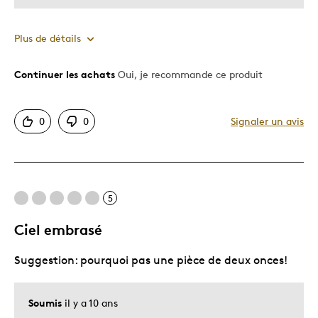
Plus de détails
Continuer les achats
Oui, je recommande ce produit
Le pour
Bonne valeur
0
0
Signaler un avis
Motif attrayant
Original
Très bonne qualité
Unique en son genre
5
Ciel embrasé
Les meilleures utilisations
Suggestion: pourquoi pas une pièce de deux onces!
Cadeau de Noël
Cadeau pour adulte
Soumis
il y a 10 ans
Décrivez-vous
Chasseur d'aubaines, Guidé par la