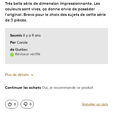
Très belle série de dimension impressionnante. Les
Décrivez-vous
Guidé par la qualité
couleurs sont vives, ça donne envie de posséder
l'original. Bravo pour le choix des sujets de cette série
de 3 pièces.
Soumis
il y a 9 ans
Par
Carole
de
Québec
Réviseur vérifié
Plus de détails
Continuer les achats
Oui, je recommande ce produit
Le pour
Bonne valeur
0
0
Signaler un avis
Motif attrayant
Original