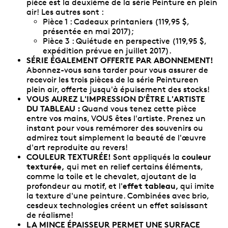
pièce est la deuxième de la série Peinture en plein
air! Les autres sont :
Pièce 1 : Cadeaux printaniers (119,95 $,
présentée en mai 2017);
Pièce 3 : Quiétude en perspective (119,95 $,
expédition prévue en juillet 2017).
SÉRIE ÉGALEMENT OFFERTE PAR ABONNEMENT!
Abonnez-vous sans tarder pour vous assurer de
recevoir les trois pièces de la série Peintureen
plein air, offerte jusqu'à épuisement des stocks!
VOUS AUREZ L'IMPRESSION D'ÊTRE L'ARTISTE
DU TABLEAU :
Quand vous tenez cette pièce
entre vos mains, VOUS êtes l'artiste. Prenez un
instant pour vous remémorer des souvenirs ou
admirez tout simplement la beauté de l'œuvre
d'art reproduite au revers!
COULEUR TEXTURÉE!
couleur
Sont appliqués la
texturée,
qui met en relief certains éléments,
comme la toile et le chevalet, ajoutant de la
effet tableau,
profondeur au motif, et l'
qui imite
la texture d'une peinture. Combinées avec brio,
cesdeux technologies créent un effet saisissant
de réalisme!
LA MINCE ÉPAISSEUR PERMET UNE SURFACE