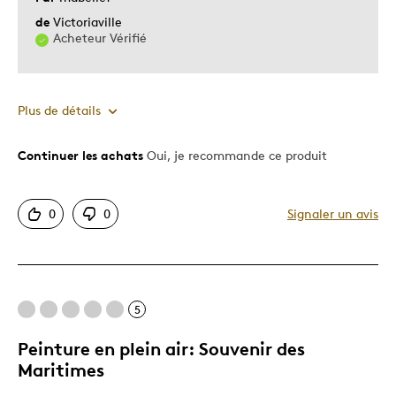
de
Victoriaville
Acheteur Vérifié
Plus de détails
Continuer les achats
Oui, je recommande ce produit
Le pour
Audacieuse
0
0
Signaler un avis
Motif attrayant
Original
Très bonne qualité
Unique en son genre
5
Peinture en plein air: Souvenir des
Les meilleures utilisations
Maritimes
Cadeau pour adulte