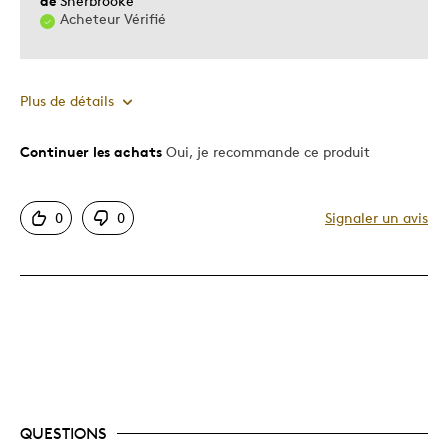
de
Sherbrooke
Acheteur Vérifié
Plus de détails
Continuer les achats
Oui, je recommande ce produit
Le pour
J'aime qu'un ballon sorte du cadre habituel.
0
0
Signaler un avis
Motif attrayant
Original
Très bonne qualité
Les meilleures utilisations
ma collection
Décrivez-vous
Collectionneur
QUESTIONS