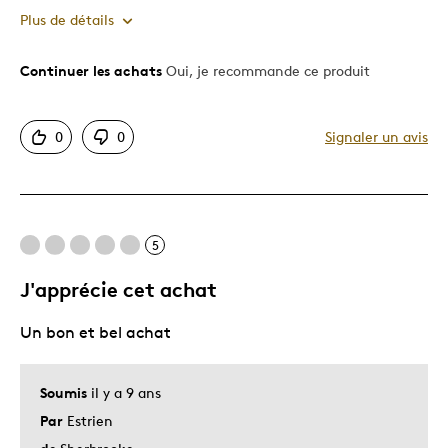
Occasion spéciale
Plus de détails
cadeau a soi-même / souvenir de l'été
Continuer les achats
Oui, je recommande ce produit
Le pour
Décrivez-vous
Chasseur d'aubaines, Guidé par la
qualité, belles pièces originales
Bonne valeur
0
0
Signaler un avis
Motif attrayant
Original
Très bonne qualité
Unique en son genre
5
J'apprécie cet achat
Un bon et bel achat
Soumis
il y a 9 ans
Par
Estrien