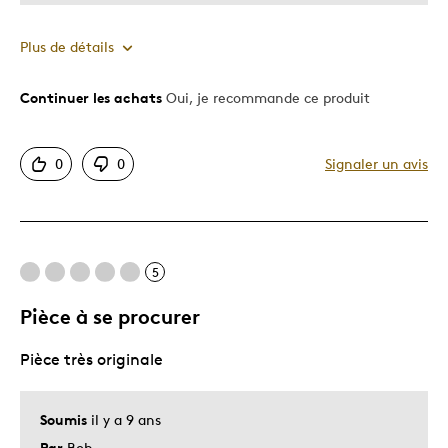
Plus de détails
Continuer les achats
Oui, je recommande ce produit
Le pour
Bonne valeur
0
0
Signaler un avis
Motif attrayant
Original
Très bonne qualité
Unique en son genre
5
Pièce à se procurer
Les meilleures utilisations
Pièce très originale
Cadeau de Noël
Cadeau pour adulte
Occasion spéciale
Soumis
il y a 9 ans
Par
Bob