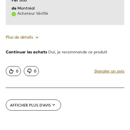
Décrivez-vous
Chasseur d'aubaines, Guidé par la
de
Montréal
qualité
Acheteur Vérifié
Plus de détails
Continuer les achats
Oui, je recommande ce produit
Le pour
Bonne valeur
0
0
Signaler un avis
Motif attrayant
Original
Très bonne qualité
Unique en son genre
AFFICHER PLUS D'AVIS
Les meilleures utilisations
Cadeau de Noël