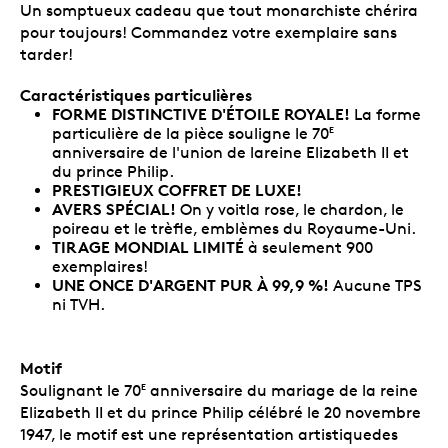
Un somptueux cadeau que tout monarchiste chérira
pour toujours! Commandez votre exemplaire sans
tarder!
Caractéristiques particulières
FORME DISTINCTIVE D'ÉTOILE ROYALE!
La forme
particulière de la pièce souligne le 70
E
anniversaire de l'union de lareine Elizabeth II et
du prince Philip.
PRESTIGIEUX COFFRET DE LUXE!
AVERS SPÉCIAL!
On y voitla rose, le chardon, le
poireau et le trèfle, emblèmes du Royaume-Uni.
TIRAGE MONDIAL LIMITÉ
à seulement 900
exemplaires!
UNE ONCE D'ARGENT PUR À 99,9 %!
Aucune TPS
ni TVH.
Motif
Soulignant le 70
anniversaire du mariage de la reine
E
Elizabeth II et du prince Philip célébré le 20 novembre
1947, le motif est une représentation artistiquedes