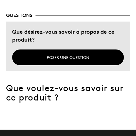
Cadeau pour adulte
Occasion spéciale
QUESTIONS
Décrivez-vous
Chasseur d'aubaines, Guidé par la
Que désirez-vous savoir à propos de ce
qualité
produit?
POSER UNE QUESTION
Que voulez-vous savoir sur
ce produit ?