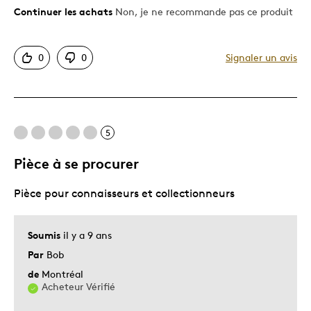
Continuer les achats
Non, je ne recommande pas ce produit
Le pour
Original
0
0
Signaler un avis
Unique en son genre
Le contre
5
Difficile à personnaliser
Dispendieux
Pièce à se procurer
Trop petit
Pièce pour connaisseurs et collectionneurs
Soumis
il y a 9 ans
Par
Bob
de
Montréal
Acheteur Vérifié