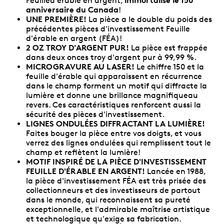
Feuilled'érable en argent,
anniversaire du Canada
!
UNE PREMIÈRE!
La pièce a le double du poids des
précédentes pièces d'investissement Feuille
d'érable en argent (FÉA)!
2 OZ TROY D'ARGENT PUR!
La pièce est frappée
dans deux onces troy d'argent pur à 99,99 %.
MICROGRAVURE AU LASER!
Le chiffre 150 et la
feuille d'érable qui apparaissent en récurrence
dans le champ forment un motif qui diffracte la
lumière et donne une brillance magnifiqueau
revers. Ces caractéristiques renforcent aussi la
sécurité des pièces d'investissement.
LIGNES ONDULÉES DIFFRACTANT LA LUMIÈRE!
Faites bouger la pièce entre vos doigts, et vous
verrez des lignes ondulées qui remplissent tout le
champ et reflètent la lumière!
MOTIF INSPIRÉ DE LA PIÈCE D'INVESTISSEMENT
FEUILLE D'ÉRABLE EN ARGENT!
Lancée en 1988,
la pièce d'investissement FÉA est très prisée des
collectionneurs et des investisseurs de partout
dans le monde, qui reconnaissent sa pureté
exceptionnelle, et l'admirable maîtrise artistique
et technologique qu'exige sa fabrication.