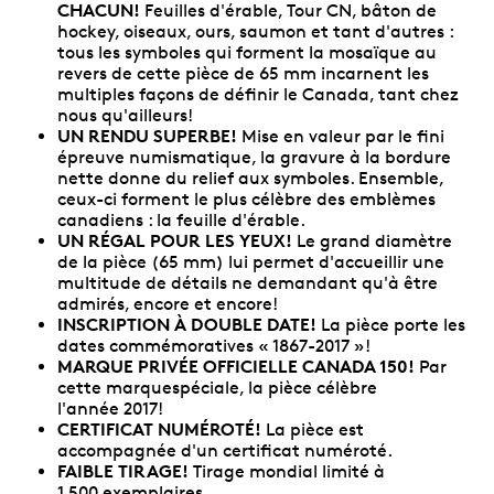
CHACUN!
Feuilles d'érable, Tour CN, bâton de
hockey, oiseaux, ours, saumon et tant d'autres :
tous les symboles qui forment la mosaïque au
revers de cette pièce de 65 mm incarnent les
multiples façons de définir le Canada, tant chez
nous qu'ailleurs!
UN RENDU SUPERBE!
Mise en valeur par le fini
épreuve numismatique, la gravure à la bordure
nette donne du relief aux symboles. Ensemble,
ceux-ci forment le plus célèbre des emblèmes
canadiens : la feuille d'érable.
UN RÉGAL POUR LES YEUX!
Le grand diamètre
de la pièce (65 mm) lui permet d'accueillir une
multitude de détails ne demandant qu'à être
admirés, encore et encore!
INSCRIPTION À DOUBLE DATE!
La pièce porte les
dates commémoratives « 1867-2017 »!
MARQUE PRIVÉE OFFICIELLE CANADA 150!
Par
cette marquespéciale, la pièce célèbre
l'année 2017!
CERTIFICAT NUMÉROTÉ!
La pièce est
accompagnée d'un certificat numéroté.
FAIBLE TIRAGE!
Tirage mondial limité à
1 500 exemplaires.