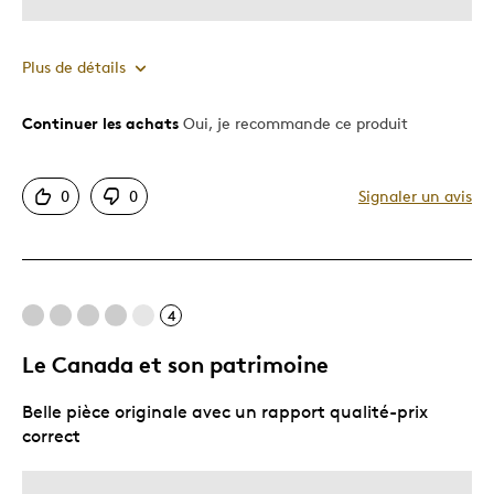
Plus de détails
Continuer les achats
Oui, je recommande ce produit
Le pour
Bonne valeur
0
0
Signaler un avis
Motif attrayant
Original
Très bonne qualité
Unique en son genre
4
Le Canada et son patrimoine
Les meilleures utilisations
Belle pièce originale avec un rapport qualité-prix
Occasion spéciale
correct
Décrivez-vous
Guidé par la qualité