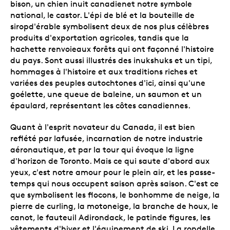
bison, un chien inuit canadienet notre symbole
national, le castor. L'épi de blé et la bouteille de
siropd'érable symbolisent deux de nos plus célèbres
produits d'exportation agricoles, tandis que la
hachette renvoieaux forêts qui ont façonné l'histoire
du pays. Sont aussi illustrés des inukshuks et un tipi,
hommages à l'histoire et aux traditions riches et
variées des peuples autochtones d'ici, ainsi qu'une
goélette, une queue de baleine, un saumon et un
épaulard, représentant les côtes canadiennes.
Quant à l'esprit novateur du Canada, il est bien
reflété par lafusée, incarnation de notre industrie
aéronautique, et par la tour qui évoque la ligne
d'horizon de Toronto. Mais ce qui saute d'abord aux
yeux, c'est notre amour pour le plein air, et les passe-
temps qui nous occupent saison après saison. C'est ce
que symbolisent les flocons, le bonhomme de neige, la
pierre de curling, la motoneige, la branche de houx, le
canot, le fauteuil Adirondack, le patinde figures, les
vêtements d'hiver et l'équipement de ski. La rondelle,