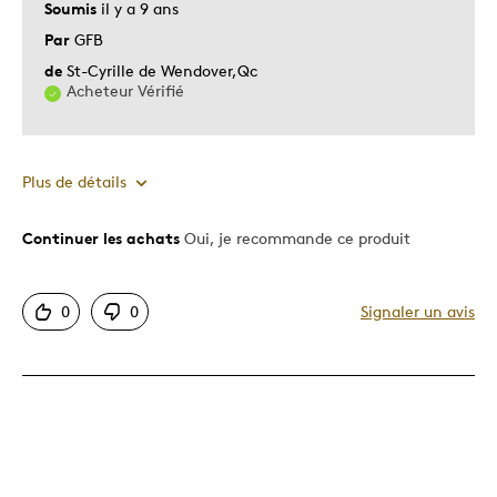
Soumis
il y a 9 ans
Par
GFB
de
St-Cyrille de Wendover,Qc
Acheteur Vérifié
Plus de détails
Continuer les achats
Oui, je recommande ce produit
Le pour
Motif attrayant
0
0
Signaler un avis
Original
Unique en son genre
Les meilleures utilisations
collection