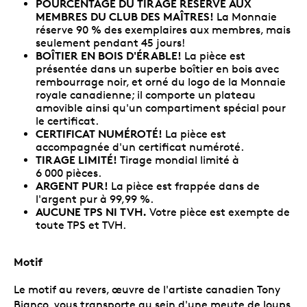
POURCENTAGE DU TIRAGE RÉSERVÉ AUX
MEMBRES DU CLUB DES MAÎTRES!
La Monnaie
réserve
90 % des exemplaires aux membres, mais
seulement pendant 45 jours!
BOÎTIER EN BOIS D'ÉRABLE!
La pièce est
présentée dans un superbe boîtier en bois avec
rembourrage noir, et orné du logo de la Monnaie
royale canadienne; il comporte un plateau
amovible ainsi qu'un compartiment spécial pour
le certificat.
CERTIFICAT NUMÉROTÉ!
La pièce est
accompagnée d'un certificat numéroté.
TIRAGE LIMITÉ!
Tirage mondial limité à
6 000 pièces.
ARGENT PUR!
La pièce est frappée dans de
l'argent pur à 99,99 %.
AUCUNE TPS NI TVH.
Votre pièce est exempte de
toute TPS et TVH.
Motif
Le motif au revers, œuvre de l'artiste canadien Tony
Bianco, vous transporte au sein d'une meute de loups