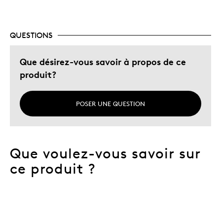
Les meilleures utilisations
QUESTIONS
Occasion spéciale
Que désirez-vous savoir à propos de ce
Décrivez-vous
Chasseur d'aubaines, Guidé par la
produit?
qualité
POSER UNE QUESTION
Que voulez-vous savoir sur
ce produit ?