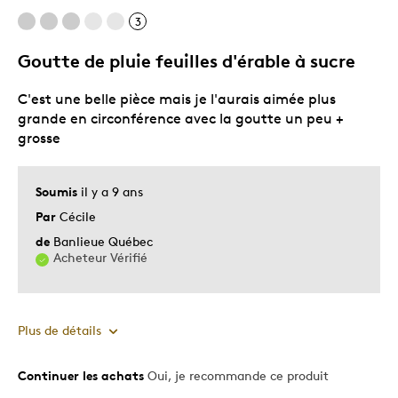
Les meilleures utilisations
3
Occasion spéciale
Goutte de pluie feuilles d'érable à sucre
Décrivez-vous
Chasseur d'aubaines
C'est une belle pièce mais je l'aurais aimée plus
grande en circonférence avec la goutte un peu +
grosse
Soumis
il y a 9 ans
Par
Cécile
de
Banlieue Québec
Acheteur Vérifié
Plus de détails
Continuer les achats
Oui, je recommande ce produit
Le pour