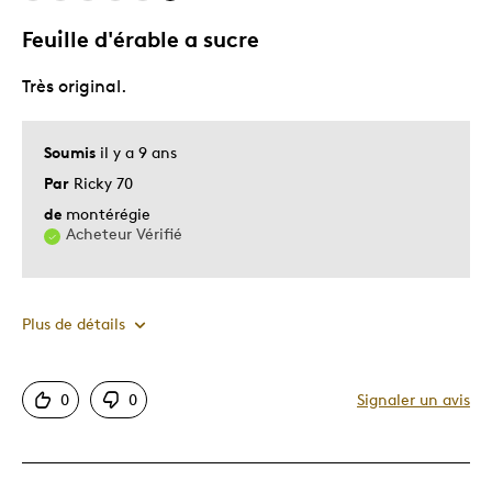
Feuille d'érable a sucre
Les meilleures utilisations
Très original.
Cadeau de Noël
Cadeau pour adulte
Soumis
il y a 9 ans
Occasion spéciale
Par
Ricky 70
de
montérégie
Décrivez-vous
Guidé par la qualité
Acheteur Vérifié
Plus de détails
Le pour
0
0
Signaler un avis
Unique en son genre