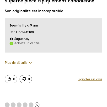
Superbe pièce tipiquement canadienne
Son originalité est incomparable
Soumis
il y a 9 ans
Par
Hornett188
de
Saguenay
Acheteur Vérifié
Plus de détails
Le pour
0
0
Signaler un avis
Bonne valeur
Motif attrayant
Original
5
Très bonne qualité