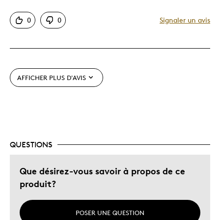
Motif attrayant
0
0
Signaler un avis
Original
Le contre
Trop petit
AFFICHER PLUS D'AVIS
j'aimerais la goutte + grosse et + éclatante
Les meilleures utilisations
ma collection
QUESTIONS
Que désirez-vous savoir à propos de ce
produit?
POSER UNE QUESTION