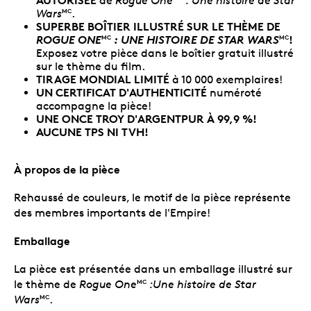
de
Rogue One
: Une histoire de Star
Wars
.
MC
SUPERBE BOÎTIER ILLUSTRÉ SUR LE THÈME DE
ROGUE ONE
: UNE HISTOIRE DE STAR WARS
!
MC
MC
Exposez votre pièce dans le boîtier gratuit illustré
sur le thème du film.
TIRAGE MONDIAL LIMITÉ
à 10 000 exemplaires!
UN CERTIFICAT D'AUTHENTICITÉ
numéroté
accompagne la pièce!
UNE ONCE TROY D'ARGENTPUR À 99,9 %!
AUCUNE TPS NI TVH!
À propos de la pièce
Rehaussé de couleurs, le motif de la pièce représente
des membres importants de l'Empire!
Emballage
La pièce est présentée dans un emballage illustré sur
le thème de
Rogue One
:Une histoire de Star
MC
Wars
.
MC