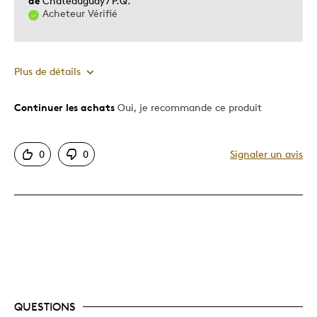
de
Châteauguay / P.Q.
Acheteur Vérifié
Plus de détails
Continuer les achats
Oui, je recommande ce produit
Le pour
Motif attrayant
0
0
Signaler un avis
Original
Très bonne qualité
Unique en son genre
Les meilleures utilisations
Cadeau pour enfant
Occasion spéciale
QUESTIONS