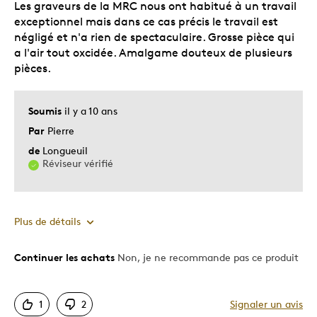
Les graveurs de la MRC nous ont habitué à un travail
Occasion spéciale
exceptionnel mais dans ce cas précis le travail est
négligé et n'a rien de spectaculaire. Grosse pièce qui
Décrivez-vous
Guidé par la qualité
a l'air tout oxcidée. Amalgame douteux de plusieurs
pièces.
Soumis
il y a 10 ans
Par
Pierre
de
Longueuil
Réviseur vérifié
Plus de détails
Continuer les achats
Non, je ne recommande pas ce produit
Le contre
Apparence Médiocre
1
2
Signaler un avis
Beaucoup Trop Dispendieux