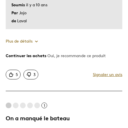
Soumis
il y a 10 ans
Par
Jojo
de
Laval
Plus de détails
Continuer les achats
Oui, je recommande ce produit
Le pour
Original
5
3
Signaler un avis
Très bonne qualité
Le contre
1
Dispendieux
On a manqué le bateau
Les meilleures utilisations