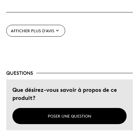
Les meilleures utilisations
à Ne Pas Offrir En Cadeau
AFFICHER PLUS D'AVIS
Décrivez-vous
Chasseur d'aubaines, Guidé par la
qualité
QUESTIONS
Que désirez-vous savoir à propos de ce
produit?
POSER UNE QUESTION