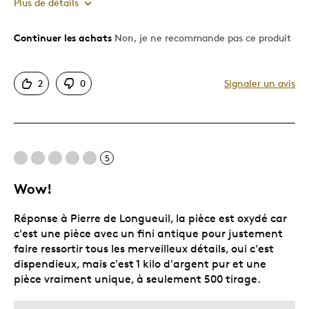
Plus de détails
Continuer les achats
Non, je ne recommande pas ce produit
Le pour
Motif attrayant
2
0
Signaler un avis
Original
Très bonne qualité
Unique en son genre
5
Le contre
Wow!
Dispendieux
Réponse à Pierre de Longueuil, la pièce est oxydé car
Décrivez-vous
Guidé par la qualité
c'est une pièce avec un fini antique pour justement
faire ressortir tous les merveilleux détails, oui c'est
dispendieux, mais c'est 1 kilo d'argent pur et une
pièce vraiment unique, à seulement 500 tirage.