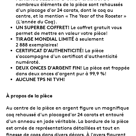
nombreux éléments de la pièce sont rehaussés
d'un placage d'or 24 carats, dont le coq au
centre, et la mention « The Year of the Rooster »
(
L'année du Coq
).
UN SUPERBE COFFRET!
Le coffret gratuit vous
permet de mettre en valeur votre pièce!
TIRAGE MONDIAL LIMITÉ
à seulement
2 888 exemplaires!
CERTIFICAT D'AUTHENTICITÉ!
La pièce
s'accompagne d'un certificat d'authenticité
numéroté.
DEUX ONCES D'ARGENT FIN!
La pièce est frappée
dans deux onces d'argent pur à 99,9 %!
AUCUNE TPS NI TVH!
À propos de la pièce
Au centre de la pièce en argent figure un magnifique
coq rehaussé d'un placaged'or 24 carats et entouré
d'un anneau en jade véritable. La bordure de la pièce
est ornée de représentations détaillées et tout en
finesse de coqs dans divers décors. À l'avers figurent