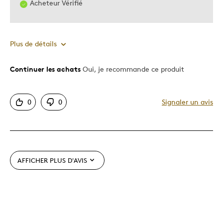
Acheteur Vérifié
EST TRÈS ORIGINAL,
Plus de détails
Continuer les achats
Oui, je recommande ce produit
Le pour
Bonne valeur
0
0
Signaler un avis
Motif attrayant
Original
Très bonne qualité
AFFICHER PLUS D'AVIS
Le contre
Dispendieux
Les meilleures utilisations