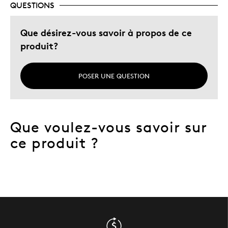
QUESTIONS
Cadeau de Noël
Cadeau pour adulte
Que désirez-vous savoir à propos de ce
Occasion spéciale
produit?
Décrivez-vous
Chasseur d'aubaines, Guidé par la
qualité
POSER UNE QUESTION
Que voulez-vous savoir sur
ce produit ?