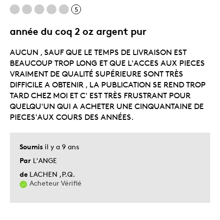
Le contre
5
Dispendieux
année du coq 2 oz argent pur
Mauvaise couleur
AUCUN , SAUF QUE LE TEMPS DE LIVRAISON EST
Décrivez-vous
Guidé par la qualité
BEAUCOUP TROP LONG ET QUE L'ACCES AUX PIECES
VRAIMENT DE QUALITÉ SUPÉRIEURE SONT TRÈS
DIFFICILE A OBTENIR , LA PUBLICATION SE REND TROP
TARD CHEZ MOI ET C' EST TRÈS FRUSTRANT POUR
QUELQU'UN QUI A ACHETER UNE CINQUANTAINE DE
PIECES'AUX COURS DES ANNÉES.
Soumis
il y a 9 ans
Par
L'ANGE
de
LACHEN ,P.Q.
Acheteur Vérifié