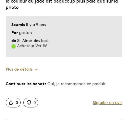
la couleur du jade est beaucoup plus pale que sur la
photo
Soumis
il y a 9 ans
Par
gaston
de
St-Aimé-des lacs
Acheteur Vérifié
Plus de détails
Continuer les achats
Oui, je recommande ce produit
Le pour
Motif attrayant
0
0
Signaler un avis
Très bonne qualité
Unique en son genre