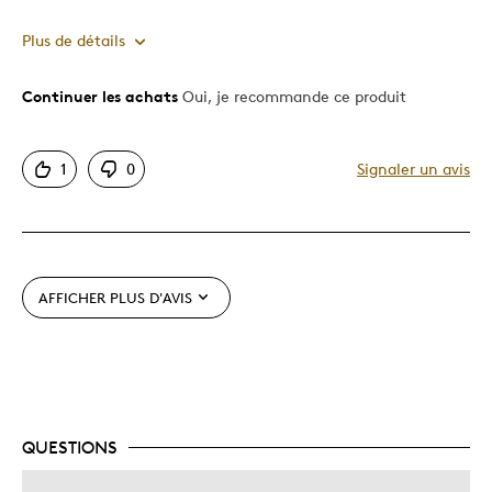
Plus de détails
Continuer les achats
Oui, je recommande ce produit
Le pour
Bonne valeur
1
0
Signaler un avis
Motif attrayant
Très bonne qualité
Unique en son genre
AFFICHER PLUS D'AVIS
Les meilleures utilisations
Cadeau pour adulte
QUESTIONS