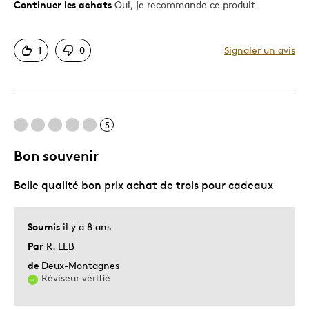
Continuer les achats
Oui, je recommande ce produit
Le pour
Bonne valeur
1
0
Signaler un avis
Motif attrayant
Très bonne qualité
Unique en son genre
5
Les meilleures utilisations
Bon souvenir
Collection familiale
Belle qualité bon prix achat de trois pour cadeaux
Décrivez-vous
Collection troisième génération axée
histoire
Soumis
il y a 8 ans
Par
R. LEB
de
Deux-Montagnes
Réviseur vérifié