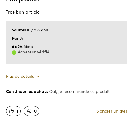
Tres bon article
Soumis
il y a 8 ans
Par
Jr
de
Québec
Acheteur Vérifié
Plus de détails
Continuer les achats
Oui, je recommande ce produit
Le pour
Bonne valeur
1
0
Signaler un avis
Motif attrayant
Original
Très bonne qualité