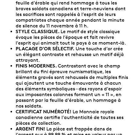
feuille d’érable qui rend hommage à tous les
braves soldats canadiens et terre-neuviens dont
les sacrifices sont rappelés à l’esprit de leurs
compatriotes chaque année pendant la minute
de silence du 11 novembre à 11 h.
STYLE CLASSIQUE.
Le motif de style classique
évoque les pièces de l’époque et fait revivre
l’esprit qui animait tout le pays à ce moment-là.
PLACAGE D’OR SÉLECTIF.
Une touche d’or crée
un élégant contraste et rehausse un motif déjà
attrayant.
FINIS MODERNES.
Contrastant avec le champ
brillant du fini épreuve numismatique, les
éléments gravés sont rehaussés de multiples finis
qui ajoutent une touche émouvante à chacun
des éléments symboliques – des rayons d’espoir
aux imposantes colonnes formant un « 11 », en
passant par la feuille d’érable, un hommage à
nos soldats.
CERTIFICAT NUMÉROTÉ!
La Monnaie royale
canadienne certifie l’authenticité de toutes ses
pièces de collection.
ARGENT FIN!
La pièce est frappée dans de
l’argent pur à 99,99 % et mise en valeur par un