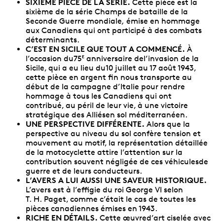
SIXIÈME PIÈCE DE LA SÉRIE.
Cette pièce est la
sixième de la série Champs de bataille de la
Seconde Guerre mondiale
,
émise en hommage
aux Canadiens qui ont participé à des combats
déterminants.
C’EST EN SICILE QUE TOUT A COMMENCÉ.
À
l’occasion du75
anniversaire del’invasion de la
E
Sicile, qui a eu lieu du10 juillet au 17 août 1943,
cette pièce en argent fin nous transporte au
début de la campagne d’Italie pour rendre
hommage à tous les Canadiens qui ont
contribué, au péril de leur vie, à une victoire
stratégique des Alliésen sol méditerranéen.
UNE PERSPECTIVE DIFFÉRENTE.
Alors que la
perspective au niveau du sol confère tension et
mouvement au motif, la représentation détaillée
de la motocyclette attire l’attention sur la
contribution souvent négligée de ces véhiculesde
guerre et de leurs conducteurs.
L’AVERS A LUI AUSSI UNE SAVEUR HISTORIQUE.
L’avers est à l’effigie du roi George VI selon
T. H. Paget, comme c’était le cas de toutes les
pièces canadiennes émises en 1943.
RICHE EN DÉTAILS.
Cette œuvred’art ciselée avec