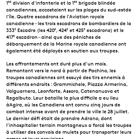
1
division d’infanterie et la 1
brigade blindée
RE
RE
canadiennes, accostaient sur les plages du sud-estde
l’île. Quatre escadrons de l’Aviation royale
canadienne – les trois escadrons de bombardiers de la
333
Escadre (les 420
, 424
et 425
escadrons) et le
E
E
E
E
417
escadron – ainsi que des péniches de
E
débarquement de la Marine royale canadienne ont
également été déployés en soutien aux troupes.
Les affrontements ont duré plus d’un mois.
Remontant vers le nord à partir de Pachino, les
troupes canadiennes ont essuyé des tirs ennemis à
différents endroits : Grammichele, Piazza Armerina,
Valguarnera, Leonforte, Assoro, Catenanuova et
Regalbuto. Leur bataille la plus difficile a eu lieu
àAgira, où les Canadiens ont connu cinq jours de
combat intense avant de prendre la ville le 28 juillet.
Le dernier défi était de prendre Adrano, dont
l’inhospitalier terrain montagneux a forcé les troupes
à utiliser des convois de mulets pour transporter leurs
armes et leurs provisions.