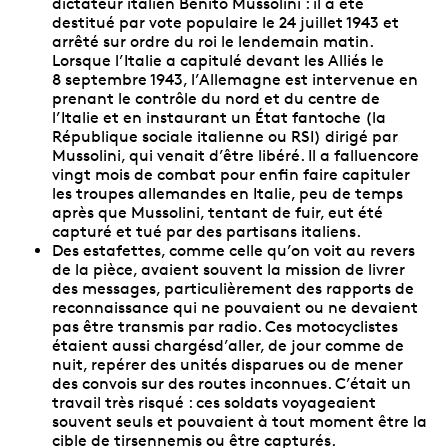
dictateur italien Benito Mussolini : il a été
destitué par vote populaire le 24 juillet 1943 et
arrêté sur ordre du roi le lendemain matin.
Lorsque l’Italie a capitulé devant les Alliés le
8 septembre 1943, l’Allemagne est intervenue en
prenant le contrôle du nord et du centre de
l’Italie et en instaurant un État fantoche (la
République sociale italienne ou RSI) dirigé par
Mussolini, qui venait d’être libéré. Il a falluencore
vingt mois de combat pour enfin faire capituler
les troupes allemandes en Italie, peu de temps
après que Mussolini, tentant de fuir, eut été
capturé et tué par des partisans italiens.
Des estafettes, comme celle qu’on voit au revers
de la pièce, avaient souvent la mission de livrer
des messages, particulièrement des rapports de
reconnaissance qui ne pouvaient ou ne devaient
pas être transmis par radio. Ces motocyclistes
étaient aussi chargésd’aller, de jour comme de
nuit, repérer des unités disparues ou de mener
des convois sur des routes inconnues. C’était un
travail très risqué : ces soldats voyageaient
souvent seuls et pouvaient à tout moment être la
cible de tirsennemis ou être capturés.