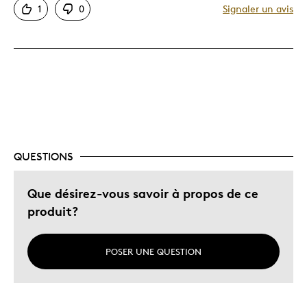
1
0
Signaler un avis
Très bonne qualité
Unique en son genre
Les meilleures utilisations
Cadeau de Noël
Occasion spéciale
Décrivez-vous
Chasseur d'aubaines
QUESTIONS
Que désirez-vous savoir à propos de ce
produit?
POSER UNE QUESTION