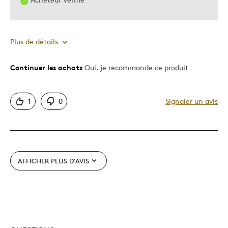
Plus de détails
Continuer les achats
Oui, je recommande ce produit
Le pour
Bonne valeur
1
0
Signaler un avis
Motif attrayant
Très bonne qualité
Les meilleures utilisations
AFFICHER PLUS D'AVIS
Cadeau de Noël
Cadeau pour adulte
Occasion spéciale
Décrivez-vous
Guidé par la qualité