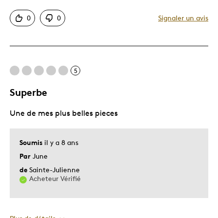
Motif attrayant
0
0
Signaler un avis
Original
Très bonne qualité
Les meilleures utilisations
5
Cadeau pour enfant
Superbe
Occasion spéciale
Une de mes plus belles pieces
Soumis
il y a 8 ans
Par
June
de
Sainte-Julienne
Acheteur Vérifié