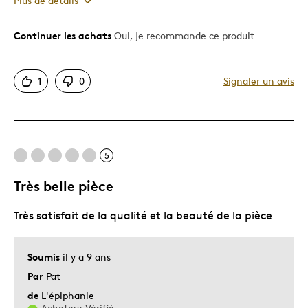
Plus de détails
Continuer les achats
Oui, je recommande ce produit
Le pour
Motif attrayant
1
0
Signaler un avis
Très bonne qualité
Les meilleures utilisations
5
Cadeau pour adulte
Occasion spéciale
Très belle pièce
Décrivez-vous
Guidé par la qualité
Très satisfait de la qualité et la beauté de la pièce
Soumis
il y a 9 ans
Par
Pat
de
L'épiphanie
Acheteur Vérifié