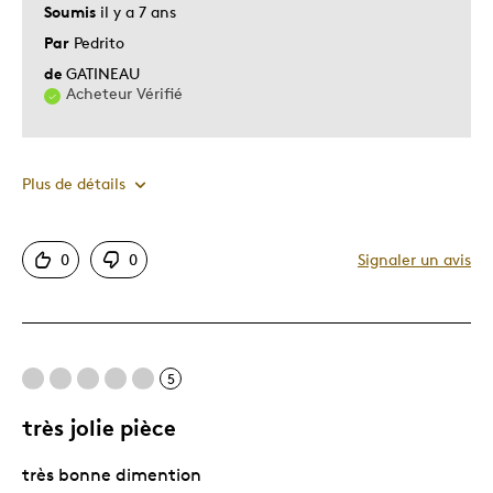
Soumis
il y a 7 ans
Par
Pedrito
de
GATINEAU
Acheteur Vérifié
Plus de détails
Le pour
0
0
Signaler un avis
Bonne valeur
Motif attrayant
Très bonne qualité
5
Décrivez-vous
Guidé par la qualité
très jolie pièce
très bonne dimention