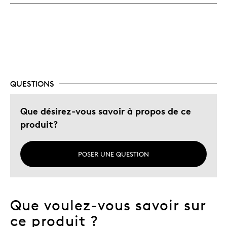
Très bonne qualité
Unique en son genre
Les meilleures utilisations
Cadeau pour adulte
QUESTIONS
Occasion spéciale
Que désirez-vous savoir à propos de ce
produit?
POSER UNE QUESTION
Que voulez-vous savoir sur
ce produit ?