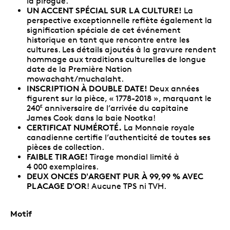
la pirogue.
UN ACCENT SPÉCIAL SUR LA CULTURE!
La
perspective exceptionnelle reflète également la
signification spéciale de cet événement
historique en tant que rencontre entre les
cultures. Les détails ajoutés à la gravure rendent
hommage aux traditions culturelles de longue
date de la Première Nation
mowachaht/muchalaht.
INSCRIPTION À DOUBLE DATE!
Deux années
figurent sur la pièce, « 1778-2018 », marquant le
240
anniversaire de l’arrivée du capitaine
E
James Cook dans la baie Nootka!
CERTIFICAT NUMÉROTÉ.
La Monnaie royale
canadienne certifie l’authenticité de toutes ses
pièces de collection.
FAIBLE TIRAGE!
Tirage mondial limité à
4 000 exemplaires.
DEUX ONCES D'ARGENT PUR À 99,99 % AVEC
PLACAGE D'OR
! Aucune TPS ni TVH.
Motif