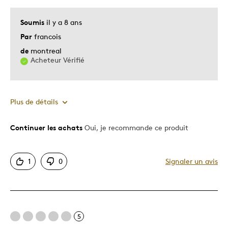
Soumis
il y a 8 ans
Par
francois
de
montreal
Acheteur Vérifié
Plus de détails
Continuer les achats
Oui, je recommande ce produit
Le pour
Très bonne qualité
1
0
Signaler un avis
Les meilleures utilisations
pour sa propre collection
5
Décrivez-vous
Chasseur d'aubaines