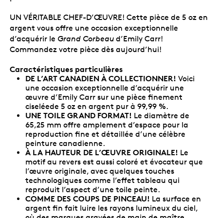
UN VÉRITABLE CHEF-D’ŒUVRE! Cette pièce de 5 oz en
argent vous offre une occasion exceptionnelle
d’acquérir le
Grand Corbeau
d’Emily Carr!
Commandez votre pièce dès aujourd’hui!
Caractéristiques particulières
DE L’ART CANADIEN À COLLECTIONNER!
Voici
une occasion exceptionnelle d’acquérir une
œuvre d’Emily Carr sur une pièce finement
ciseléede 5 oz en argent pur à 99,99 %.
UNE TOILE GRAND FORMAT!
Le diamètre de
65,25 mm offre amplement d’espace pour la
reproduction fine et détaillée d’une célèbre
peinture canadienne.
À LA HAUTEUR DE L’ŒUVRE ORIGINALE!
Le
motif au revers est aussi coloré et évocateur que
l’œuvre originale, avec quelques touches
technologiques comme l’effet tableau qui
reproduit l’aspect d’une toile peinte.
COMME DES COUPS DE PINCEAU!
La surface en
argent fin fait luire les rayons lumineux du ciel,
où des marques gravées de main de maître