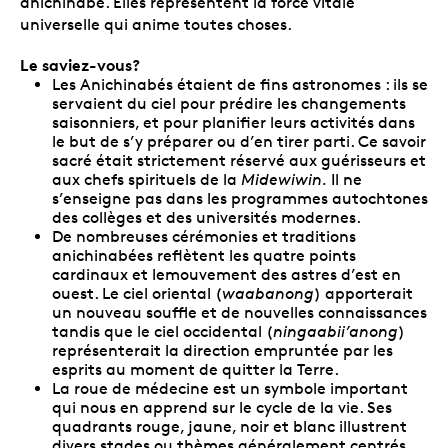
anichinabé. Elles représentent la force vitale
universelle qui anime toutes choses.
Le saviez-vous?
Les Anichinabés étaient de fins astronomes : ils se
servaient du ciel pour prédire les changements
saisonniers, et pour planifier leurs activités dans
le but de s’y préparer ou d’en tirer parti. Ce savoir
sacré était strictement réservé aux guérisseurs et
aux chefs spirituels de la
Midewiwin.
Il ne
s’enseigne pas dans les programmes autochtones
des collèges et des universités modernes.
De nombreuses cérémonies et traditions
anichinabées reflètent les quatre points
cardinaux et lemouvement des astres d’est en
ouest. Le ciel oriental (
waabanong
) apporterait
un nouveau souffle et de nouvelles connaissances
tandis que le ciel occidental (
ningaabii’anong
)
représenterait la direction empruntée par les
esprits au moment de quitter la Terre.
La roue de médecine est un symbole important
qui nous en apprend sur le cycle de la vie. Ses
quadrants rouge, jaune, noir et blanc illustrent
divers stades ou thèmes généralement centrés