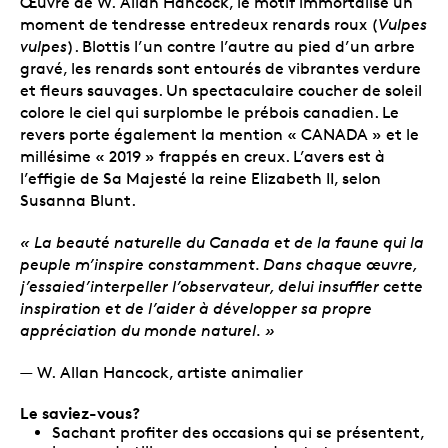
Œuvre de W. Allan Hancock, le motif immortalise un
moment de tendresse entredeux renards roux (
Vulpes
vulpes
). Blottis l’un contre l’autre au pied d’un arbre
gravé, les renards sont entourés de vibrantes verdure
et fleurs sauvages. Un spectaculaire coucher de soleil
colore le ciel qui surplombe le prébois canadien. Le
revers porte également la mention « CANADA » et le
millésime « 2019 » frappés en creux. L’avers est à
l’effigie de Sa Majesté la reine Elizabeth II, selon
Susanna Blunt.
« La beauté naturelle du Canada et de la faune qui la
peuple m’inspire constamment. Dans chaque œuvre,
j’essaied’interpeller l’observateur, delui insuffler cette
inspiration et de l’aider à développer sa propre
appréciation du monde naturel. »
— W. Allan Hancock, artiste animalier
Le saviez-vous?
Sachant profiter des occasions qui se présentent,