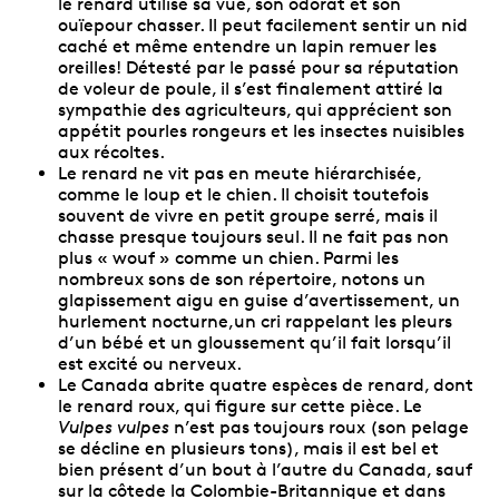
le renard utilise sa vue, son odorat et son
ouïepour chasser. Il peut facilement sentir un nid
caché et même entendre un lapin remuer les
oreilles! Détesté par le passé pour sa réputation
de voleur de poule, il s’est finalement attiré la
sympathie des agriculteurs, qui apprécient son
appétit pourles rongeurs et les insectes nuisibles
aux récoltes.
Le renard ne vit pas en meute hiérarchisée,
comme le loup et le chien. Il choisit toutefois
souvent de vivre en petit groupe serré, mais il
chasse presque toujours seul. Il ne fait pas non
plus « wouf » comme un chien. Parmi les
nombreux sons de son répertoire, notons un
glapissement aigu en guise d’avertissement, un
hurlement nocturne,un cri rappelant les pleurs
d’un bébé et un gloussement qu’il fait lorsqu’il
est excité ou nerveux.
Le Canada abrite quatre espèces de renard, dont
le renard roux, qui figure sur cette pièce. Le
Vulpes vulpes
n’est pas toujours roux (son pelage
se décline en plusieurs tons), mais il est bel et
bien présent d’un bout à l’autre du Canada, sauf
sur la côtede la Colombie-Britannique et dans