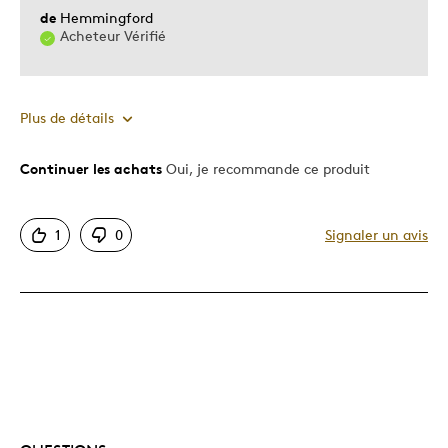
de
Hemmingford
Acheteur Vérifié
Plus de détails
Continuer les achats
Oui, je recommande ce produit
Le pour
Bonne valeur
1
0
Signaler un avis
Motif attrayant
Original
Très bonne qualité
Unique en son genre
Les meilleures utilisations
Cadeau pour adulte