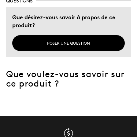
QUESTIONS
Cadeau pour enfant
Occasion spéciale
Que désirez-vous savoir à propos de ce
produit?
Décrivez-vous
Chasseur d'aubaines, Guidé par la
qualité
POSER UNE QUESTION
Que voulez-vous savoir sur
ce produit ?