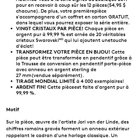
pour en recevoir à coup sûr les 12 pièces(54,95 $
chacune). De plus, votre premièrepièce
s'accompagnera d'un coffret en carton GRATUIT,
dans lequel vous pourrez exposer la série entière.
VINGT CRISTAUX PAR PIÈCE!
Chaque pièce en
argent pur à 99,99 % est ornée de 20 véritables
cristaux Swarovski
qui lui ajoutent unetouche
MD
d'éclat!
TRANSFORMEZ VOTRE PIÈCE EN BIJOU!
Cette
pièce peut être transformée en pendentif grâce à
la Trousse de conversion en pendentif porte-pièce
avec anneau en argent sterling de
27 mm(vendue séparément).
TIRAGE MONDIAL LIMITÉ
à 4 000 exemplaires!
ARGENT FIN!
Cette pièceest faite d'argent pur à
99,99 %.
Motif
Sur la pièce, œuvre de l'artiste Jori van der Linde, des
chiffres romains gravés forment un anneau extérieur
rappelant le cadran d'une horloge classique. Un