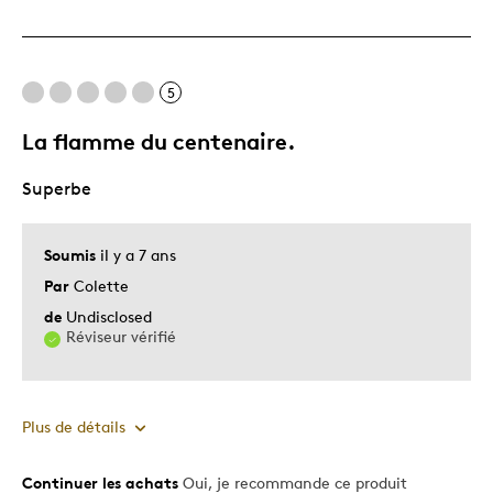
Original
Très bonne qualité
Unique en son genre
5
La flamme du centenaire.
Les meilleures utilisations
Superbe
Cadeau pour adulte
Décrivez-vous
Guidé par la qualité
Soumis
il y a 7 ans
Par
Colette
de
Undisclosed
Réviseur vérifié
Plus de détails
Continuer les achats
Oui, je recommande ce produit
Le pour