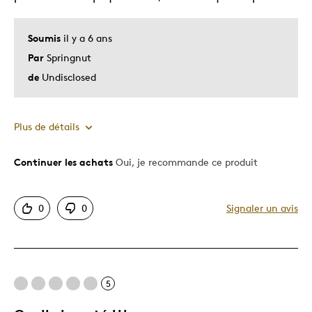
Soumis
il y a 6 ans
Par
Springnut
de
Undisclosed
Plus de détails
Continuer les achats
Oui, je recommande ce produit
Le pour
Unique en son genre
0
0
Signaler un avis
5