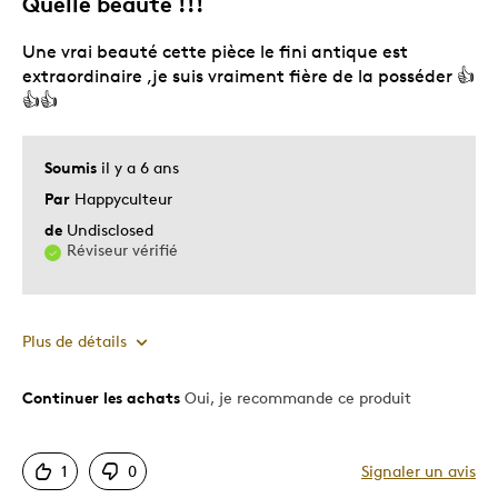
Quelle beauté !!!
Une vrai beauté cette pièce le fini antique est
extraordinaire ,je suis vraiment fière de la posséder 👍
👍👍
Soumis
il y a 6 ans
Par
Happyculteur
de
Undisclosed
Réviseur vérifié
Plus de détails
Continuer les achats
Oui, je recommande ce produit
Le pour
Bonne valeur
1
0
Signaler un avis
Motif attrayant