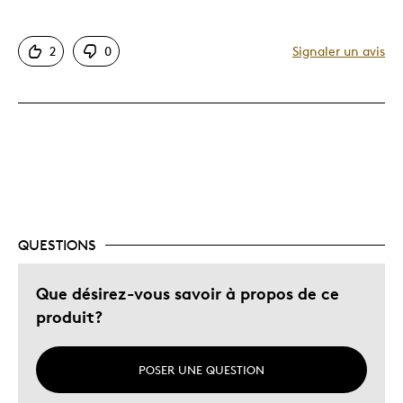
Motif attrayant
2
0
Signaler un avis
Original
Très bonne qualité
Unique en son genre
Décrivez-vous
Guidé par la qualité
QUESTIONS
Que désirez-vous savoir à propos de ce
produit?
POSER UNE QUESTION