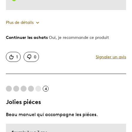
Plus de détails
Continuer les achats
Oui, je recommande ce produit
Le pour
Original
1
0
Signaler un avis
Unique en son genre
Le contre
4
Certains animaux auraient pu être mieux détaillé
Jolies piéces
Les meilleures utilisations
Beau manuel qui accompagne les piéces.
A chaque Noel j'offre un ensemble a mes 2 garcon
Cadeau de Noël