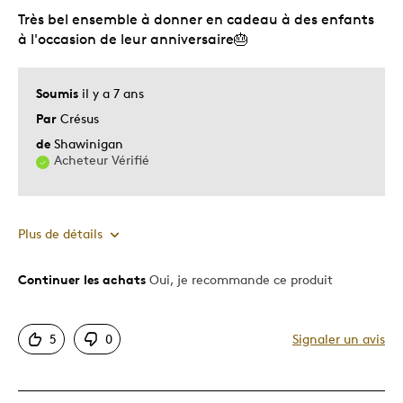
Très bel ensemble à donner en cadeau à des enfants
à l'occasion de leur anniversaire🎂
Soumis
il y a 7 ans
Par
Crésus
de
Shawinigan
Acheteur Vérifié
Plus de détails
Continuer les achats
Oui, je recommande ce produit
Le pour
Bonne valeur
5
0
Signaler un avis
Motif attrayant
Original
Très bonne qualité