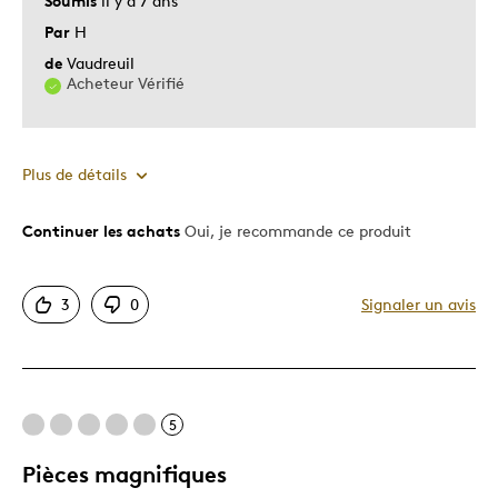
Soumis
il y a 7 ans
Cadeau pour enfant
Par
H
de
Vaudreuil
Acheteur Vérifié
Plus de détails
Continuer les achats
Oui, je recommande ce produit
Le pour
Original
3
0
Signaler un avis
Les meilleures utilisations
Cadeau pour enfant
5
Décrivez-vous
Chasseur d'aubaines
Pièces magnifiques