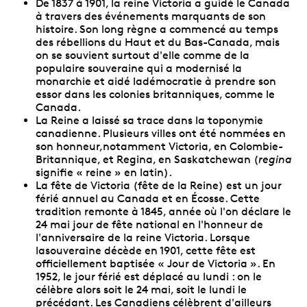
De 1837 à 1901, la reine Victoria a guidé le Canada
à travers des événements marquants de son
histoire. Son long règne a commencé au temps
des rébellions du Haut et du Bas-Canada, mais
on se souvient surtout d'elle comme de la
populaire souveraine qui a modernisé la
monarchie et aidé ladémocratie à prendre son
essor dans les colonies britanniques, comme le
Canada.
La Reine a laissé sa trace dans la toponymie
canadienne. Plusieurs villes ont été nommées en
son honneur,notamment Victoria, en Colombie-
Britannique, et Regina, en Saskatchewan (
regina
signifie « reine » en latin).
La fête de Victoria (fête de la Reine) est un jour
férié annuel au Canada et en Écosse. Cette
tradition remonte à 1845, année où l'on déclare le
24 mai jour de fête national en l'honneur de
l'anniversaire de la reine Victoria. Lorsque
lasouveraine décède en 1901, cette fête est
officiellement baptisée « Jour de Victoria ». En
1952, le jour férié est déplacé au lundi : on le
célèbre alors soit le 24 mai, soit le lundi le
précédant. Les Canadiens célèbrent d'ailleurs