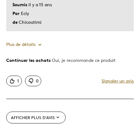
Soumis
il y a 15 ans
Par
Ecly
de
Chicoutimi
Plus de détails
Continuer les achats
Oui, je recommande ce produit
Le pour
Bonne valeur
1
0
Signaler un avis
Motif attrayant
Original
Très bonne qualité
Unique en son genre
AFFICHER PLUS D'AVIS
Le contre