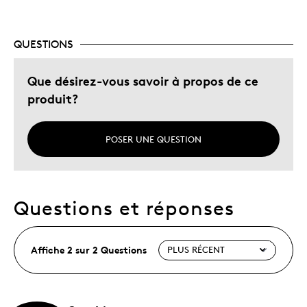
Dispendieux
QUESTIONS
Les meilleures utilisations
Cadeau de Noël
Que désirez-vous savoir à propos de ce
Cadeau pour adulte
produit?
Cadeau pour enfant
Occasion spéciale
POSER UNE QUESTION
Décrivez-vous
Guidé par la qualité
Questions et réponses
Affiche 2 sur 2 Questions