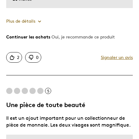
Plus de détails
Continuer les achats
Oui, je recommande ce produit
Le pour
Superbemanifique
2
0
Signaler un avis
Très bonne qualité
Le contre
5
Sens
Une pièce de toute beauté
Décrivez-vous
Guidé par la qualité
Il est un ajout important pour un collectionneur de
pièce de monnaie. Les deux visages sont magnifique.