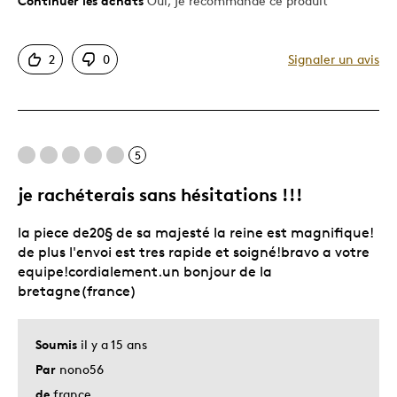
Continuer les achats
Oui, je recommande ce produit
Le pour
Bonne valeur
2
0
Signaler un avis
Motif attrayant
Original
Très bonne qualité
Unique en son genre
5
je rachéterais sans hésitations !!!
Les meilleures utilisations
la piece de20§ de sa majesté la reine est magnifique!
Occasion spéciale
de plus l'envoi est tres rapide et soigné!bravo a votre
Décrivez-vous
Chasseur d'aubaines, Guidé par la
equipe!cordialement.un bonjour de la
qualité
bretagne(france)
Soumis
il y a 15 ans
Par
nono56
de
france