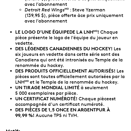
avec l’abonnement
Detroit Red Wings
: Steve Yzerman
MD
(139,95 $), pièce offerte àce prix uniquement
avec l’abonnement
LE LOGO D’UNE ÉQUIPEDE LA LNH
!
Chaque
MD
pièce présente le logo de l’équipe du joueur en
vedette.
DES LÉGENDES CANADIENNES DU HOCKEY!
Les
six joueurs en vedette dans cette série sont des
Canadiens qui ont été intronisés au Temple de la
renommée du hockey.
DES PRODUITS OFFICIELLEMENT AUTORISÉS!
Les
pièces sont toutes officiellement autorisées par la
LNH
et le Temple de la renommée du hockey.
MD
UN TIRAGE MONDIAL LIMITÉ
à seulement
5 000 exemplaires par pièce.
UN CERTIFICAT NUMÉROTÉ!
Chaque pièceest
accompagnée d’un certificat numéroté.
DES PIÈCES DE 1,5 ONCE EN ARGENTPUR À
99,99 %!
Aucune TPS ni TVH.
Motifs