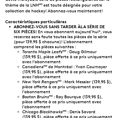
thème de la LNH
est toute désignée pour votre
MD
collection de hockey! Abonnez-vous maintenant!
Caractéristiques particulières
ABONNEZ-VOUS SANS TARDER ÀLA SÉRIE DE
SIX PIÈCES!
En vous abonnant aujourd’hui*, vous
recevrez sans faute toutes les pièces de la série
(pour 139,95 $ chacune)! L’abonnement
comprend les pièces suivantes :
Toronto Maple Leafs
: Doug Gilmour
MD
(139,95 $), pièce offerte à ce prix uniquement
avec l’abonnement
Canadiens
de Montréal : Yvan Cournoyer
MD
(139,95 $), pièce offerte à ce prix uniquement
avec l’abonnement
New York Rangers
: Mark Messier (139,95 $),
MD
pièce offerte à ce prix uniquement avec
l’abonnement
Boston Bruins
: Ray Bourque (139,95 $),
MD
pièce offerte à ce prix uniquement avec
l’abonnement
Chicago Blackhawks
: Denis Savard
MD
(139,95 $), pièce offerte à ce prix uniquement