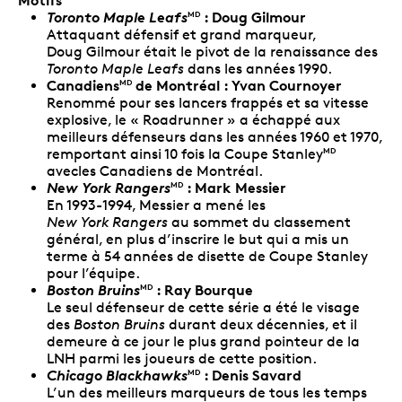
Toronto Maple Leafs
: Doug Gilmour
MD
Attaquant défensif et grand marqueur,
Doug Gilmour était le pivot de la renaissance des
Toronto Maple Leafs
dans les années 1990.
Canadiens
de Montréal : Yvan Cournoyer
MD
Renommé pour ses lancers frappés et sa vitesse
explosive, le « Roadrunner » a échappé aux
meilleurs défenseurs dans les années 1960 et 1970,
remportant ainsi 10 fois la Coupe Stanley
MD
avecles Canadiens de Montréal.
New York Rangers
: Mark Messier
MD
En 1993-1994, Messier a mené les
New York Rangers
au sommet du classement
général, en plus d’inscrire le but qui a mis un
terme à 54 années de disette de Coupe Stanley
pour l’équipe.
Boston Bruins
: Ray Bourque
MD
Le seul défenseur de cette série a été le visage
des
Boston Bruins
durant deux décennies, et il
demeure à ce jour le plus grand pointeur de la
LNH parmi les joueurs de cette position.
Chicago Blackhawks
: Denis Savard
MD
L’un des meilleurs marqueurs de tous les temps