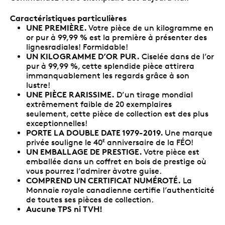
Caractéristiques particulières
UNE PREMIÈRE.
Votre pièce de un kilogramme en
or pur à 99,99 % est la première à présenter des
lignesradiales! Formidable!
UN KILOGRAMME D’OR PUR.
Ciselée dans de l’or
pur à 99,99 %, cette splendide pièce attirera
immanquablement les regards grâce à son
lustre!
UNE PIÈCE RARISSIME.
D’un tirage mondial
extrêmement faible de 20 exemplaires
seulement, cette pièce de collection est des plus
exceptionnelles!
PORTE LA DOUBLE DATE 1979-2019.
Une marque
privée souligne le 40
anniversaire de la FÉO!
E
UN EMBALLAGE DE PRESTIGE.
Votre pièce est
emballée dans un coffret en bois de prestige où
vous pourrez l’admirer àvotre guise.
COMPREND UN CERTIFICAT NUMÉROTÉ.
La
Monnaie royale canadienne certifie l’authenticité
de toutes ses pièces de collection.
Aucune TPS ni TVH!