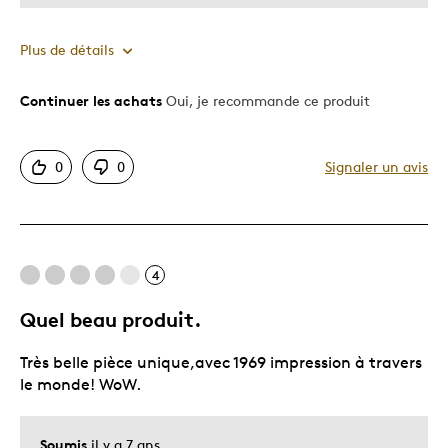
Plus de détails
Continuer les achats
Oui, je recommande ce produit
Le pour
Bonne valeur
0
0
Signaler un avis
L'effet Wow trouve tout son sens
Motif attrayant
Original
Très bonne qualité
4
Unique en son genre
Quel beau produit.
Les meilleures utilisations
Très belle pièce unique,avec 1969 impression à travers
le monde! WoW.
Occasion spéciale
Décrivez-vous
Guidé par la qualité
Soumis
il y a 7 ans