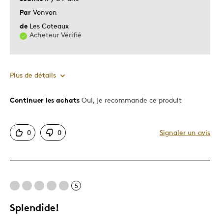
Par
Vonvon
de
Les Coteaux
Acheteur Vérifié
Plus de détails
Continuer les achats
Oui, je recommande ce produit
Le pour
Bonne valeur
0
0
Signaler un avis
Motif attrayant
Original
Très bonne qualité
Unique en son genre
5
Splendide!
Le contre