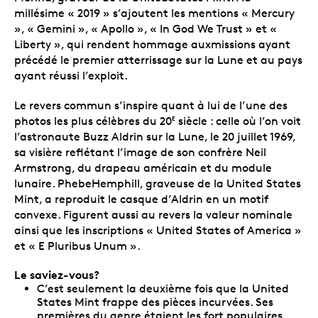
millésime « 2019 » s’ajoutent les mentions « Mercury
», « Gemini », « Apollo », « In God We Trust » et «
Liberty », qui rendent hommage auxmissions ayant
précédé le premier atterrissage sur la Lune et au pays
ayant réussi l’exploit.
Le revers commun s’inspire quant à lui de l’une des
photos les plus célèbres du 20
siècle : celle où l’on voit
E
l’astronaute Buzz Aldrin sur la Lune, le 20 juillet 1969,
sa visière reflétant l’image de son confrère Neil
Armstrong, du drapeau américain et du module
lunaire. PhebeHemphill, graveuse de la United States
Mint, a reproduit le casque d’Aldrin en un motif
convexe. Figurent aussi au revers la valeur nominale
ainsi que les inscriptions « United States of America »
et « E Pluribus Unum ».
Le saviez-vous?
C’est seulement la deuxième fois que la United
States Mint frappe des pièces incurvées. Ses
premières du genre étaient les fort populaires