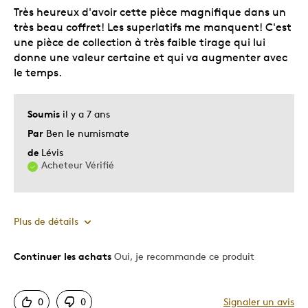
Très heureux d'avoir cette pièce magnifique dans un
On peut toucher la pièce,case magnétique .
très beau coffret! Les superlatifs me manquent! C'est
une pièce de collection à très faible tirage qui lui
Les meilleures utilisations
donne une valeur certaine et qui va augmenter avec
le temps.
Occasion spéciale
Décrivez-vous
Guidé par la qualité
Soumis
il y a 7 ans
Par
Ben le numismate
de
Lévis
Acheteur Vérifié
Plus de détails
Continuer les achats
Oui, je recommande ce produit
Le pour
Bonne valeur
0
0
Signaler un avis
Motif attrayant