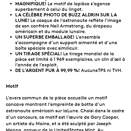
MAGNIFIQUE!
Le motif de lapièce s’agence
superbement à celui du lingot.
LA CÉLÈBRE PHOTO DE BUZZ ALDRIN SUR LA
LUNE!
Le casque de l’astronaute reflète l’image
de son confrère Neil Armstrong, du drapeau
américain et du module lunaire.
UN SUPERBE EMBALLAGE!
L’ensemble
s’accompagne d’un support aimanté et d’une
boîte spéciale avec similicuir.
UN TIRAGE SPÉCIAL!
Le tirage mondial de la
pièce est limité à 1 969 exemplaires, un clin d’œil à
l’année de l’exploit.
DE L’ARGENT PUR À 99,99 %!
AucuneTPS ni TVH.
Motif
L’avers commun de la pièce accueille un motif
concave montrant l’empreinte de botte d’un
astronaute américain sur laLune. Choisi dans le cadre
d’un concours, ce motif est l’œuvre de Gary Cooper,
un artiste du Maine, et a été sculpté par Joseph
Menna, graveur de la UnitedStates Mint. Au