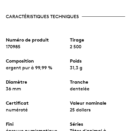
CARACTÉRISTIQUES TECHNIQUES
Numéro de produit
Tirage
170985
2 500
Composition
Poids
argent pur à 99,99 %
31,3 g
Diamètre
Tranche
36 mm
dentelée
Certificat
Valeur nominale
numéroté
25 dollars
Fini
Séries
épreuve numismatique
Têtes d'animal à