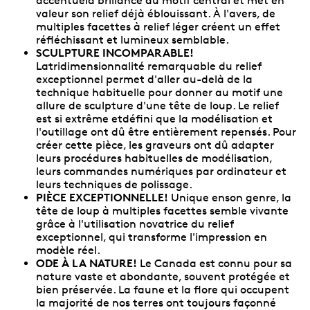
accentuela brillance du motif central et met en
valeur son relief déjà éblouissant. À l'avers, de
multiples facettes à relief léger créent un effet
réfléchissant et lumineux semblable.
SCULPTURE INCOMPARABLE!
Latridimensionnalité remarquable du relief
exceptionnel permet d'aller au-delà de la
technique habituelle pour donner au motif une
allure de sculpture d'une tête de loup. Le relief
est si extrême etdéfini que la modélisation et
l'outillage ont dû être entièrement repensés. Pour
créer cette pièce, les graveurs ont dû adapter
leurs procédures habituelles de modélisation,
leurs commandes numériques par ordinateur et
leurs techniques de polissage.
PIÈCE EXCEPTIONNELLE!
Unique enson genre, la
tête de loup à multiples facettes semble vivante
grâce à l'utilisation novatrice du relief
exceptionnel, qui transforme l'impression en
modèle réel.
ODE À LA NATURE!
Le Canada est connu pour sa
nature vaste et abondante, souvent protégée et
bien préservée. La faune et la flore qui occupent
la majorité de nos terres ont toujours façonné