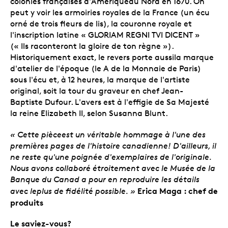
colonies françaises d'Amériquedu Nord en 1670. On
peut y voir les armoiries royales de la France (un écu
orné de trois fleurs de lis), la couronne royale et
l'inscription latine « GLORIAM REGNI TVI DICENT »
(« Ils raconteront la gloire de ton règne »).
Historiquement exact, le revers porte aussila marque
d'atelier de l'époque (le A de la Monnaie de Paris)
sous l'écu et, à 12 heures, la marque de l'artiste
original, soit la tour du graveur en chef Jean-
Baptiste Dufour. L'avers est à l'effigie de Sa Majesté
la reine Elizabeth II, selon Susanna Blunt.
«
Cette pièceest un véritable hommage à l'une des
premières pages de l'histoire canadienne! D'ailleurs, il
ne reste qu'une poignée d'exemplaires de l'originale.
Nous avons collaboré étroitement avec le Musée de la
Banque du Canad a
pour en reproduire les détails
Erica Maga : chef de
avec leplus de fidélité possible. »
produits
Le saviez-vous?