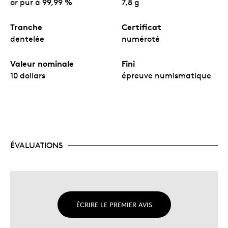
or pur à 99,99 %
7,8 g
Tranche
Certificat
dentelée
numéroté
Valeur nominale
Fini
10 dollars
épreuve numismatique
ÉVALUATIONS
ÉCRIRE LE PREMIER AVIS