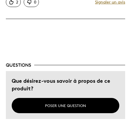
2
0
Signaler un avis
Très bonne qualité
Unique en son genre
Les meilleures utilisations
Occasion spéciale
Décrivez-vous
Chasseur d'aubaines
QUESTIONS
Que désirez-vous savoir à propos de ce
produit?
POSER UNE QUESTION