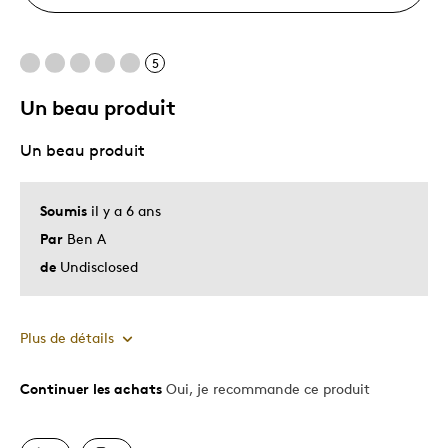
5
Un beau produit
Un beau produit
Soumis
il y a 6 ans
Par
Ben A
de
Undisclosed
Plus de détails
Continuer les achats
Oui, je recommande ce produit
Le pour
Motif attrayant