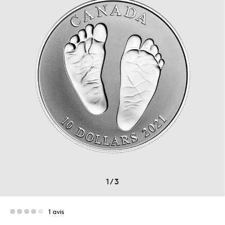
1
/
3
1 avis