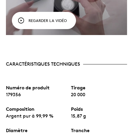
d'authenticité spécialement conçu; un espace a aussi
été prévu pour inscrire un message.
REGARDER LA VIDÉO
Célébrez la naissance d'un enfant avec cette pièce
exceptionnelle, un souvenir précieux qui sera transmis
degénération en génération!
CARACTÉRISTIQUES TECHNIQUES
Caractéristiques
Un cadeau exceptionnel pour souligner la
Numéro de produit
Tirage
naissance d'un enfant.
179356
20 000
Minutieusement ciselé dans de l'argent pur à
99,99 %, ce souvenir précieux sera transmis de
génération en génération.
Composition
Poids
Contrairement à la plupart des pièces, dontle
Argent pur à 99,99 %
15,87 g
motif est en relief, celle-ci a un motif frappé en
creux, ce qui donne l'impression de petits pieds
dans le sable. Une rareté!
Diamètre
Tranche