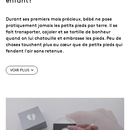
enfant?
Durant ses premiers mois précieux, bébé ne pose
pratiquement jamais les petits pieds par terre. Il se
fait transporter, cajoler et se tortille de bonheur
quand on lui chatouille et embrasse les pieds. Peu de
choses touchent plus au cœur que de petits pieds qui
fendent l'air sans retenue.
Cette pièce touchante traduit l'essence decette
VOIR PLUS
période heureuse avec un motif attendrissantde
pieds de bébé, frappé en creux comme des pas dans
le sable. Mais à la différence du sable, qui est en
mouvement et fait disparaître les traces, l'argent fin
de cette pièce préservera les empreintespour
toujours! Célébrez ces précieux premiers moments et
perpétuez-les grâce à ce souvenir attendrissant et
impérissable. La pièce est présentée dans un
magnifique boîtier et est assortie d'un certificat