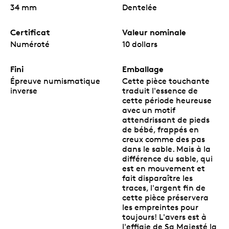
Comprend un certificat d'authenticité en
34 mm
Dentelée
couleurs spécialement conçu; un espace a été
prévu pour inscrire un message.
Certificat
Valeur nominale
La pièce est présentée dans un magnifique
boîtier.
Numéroté
10 dollars
Fini
Emballage
Épreuve numismatique
Cette pièce touchante
inverse
traduit l'essence de
cette période heureuse
avec un motif
attendrissant de pieds
de bébé, frappés en
creux comme des pas
dans le sable. Mais à la
différence du sable, qui
est en mouvement et
fait disparaître les
traces, l'argent fin de
cette pièce préservera
les empreintes pour
toujours! L'avers est à
l'effigie de Sa Majesté la