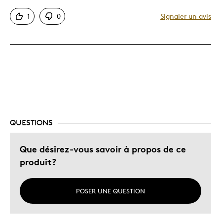
Bonne valeur
1
0
Signaler un avis
Motif attrayant
Original
Les meilleures utilisations
Cadeau pour enfant
QUESTIONS
Que désirez-vous savoir à propos de ce
produit?
POSER UNE QUESTION