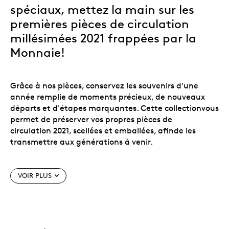
spéciaux, mettez la main sur les
premières pièces de circulation
millésimées 2021 frappées par la
Monnaie!
Grâce à nos pièces, conservez les souvenirs d'une
année remplie de moments précieux, de nouveaux
départs et d'étapes marquantes. Cette collectionvous
permet de préserver vos propres pièces de
circulation 2021, scellées et emballées, afinde les
transmettre aux générations à venir.
VOIR PLUS
Chacunedes collections contient des pièces hors-
circulation; elles comptent parmi les premières pièces
de circulation canadiennes millésimées 2021, frappées
à notre usine de Winnipeg. Chacune des valeurs