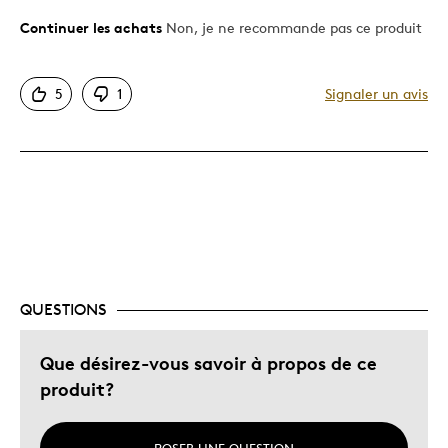
Continuer les achats
Non, je ne recommande pas ce produit
Le pour
Motif attrayant
5
1
Signaler un avis
Le contre
Mauvaise qualité
Les meilleures utilisations
Occasion spéciale
QUESTIONS
Décrivez-vous
Chasseur d'aubaines
Que désirez-vous savoir à propos de ce
produit?