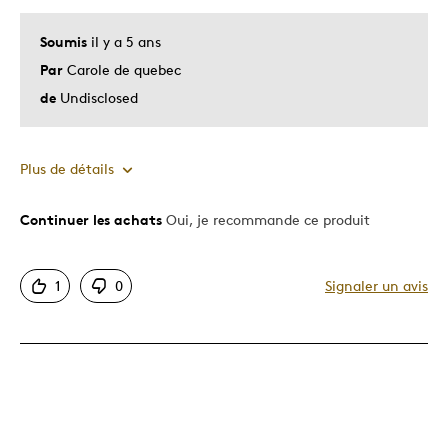
Soumis
il y a 5 ans
Par
Carole de quebec
de
Undisclosed
Plus de détails
Continuer les achats
Oui, je recommande ce produit
Le pour
Bonne valeur
1
0
Signaler un avis
Motif attrayant
Original
Très bonne qualité
Unique en son genre
Les meilleures utilisations