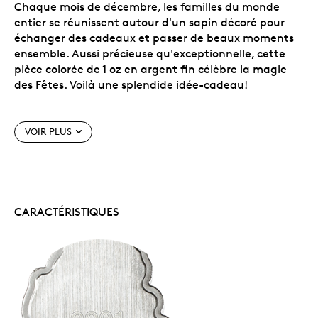
Chaque mois de décembre, les familles du monde
entier se réunissent autour d'un sapin décoré pour
échanger des cadeaux et passer de beaux moments
ensemble. Aussi précieuse qu'exceptionnelle, cette
pièce colorée de 1 oz en argent fin célèbre la magie
des Fêtes. Voilà une splendide idée-cadeau!
VOIR PLUS
Vous aimez Noël? Cette pièce en forme de sapin est
faite pour vous! Commandez votre exemplaire sans
tarder!
CARACTÉRISTIQUES
Un produit DES Îles Salomon.
Une production
exclusive de PAMP pour MTB!
Un superbe présent.
Cette pièce fait un
magnifique cadeaude Noël!
Un tirage spécial
.
Seulement 2 021 exemplaires
dans le monde!
Argent pur.
La pièce est frappée dans de l'argent
pur à 99,99 %.