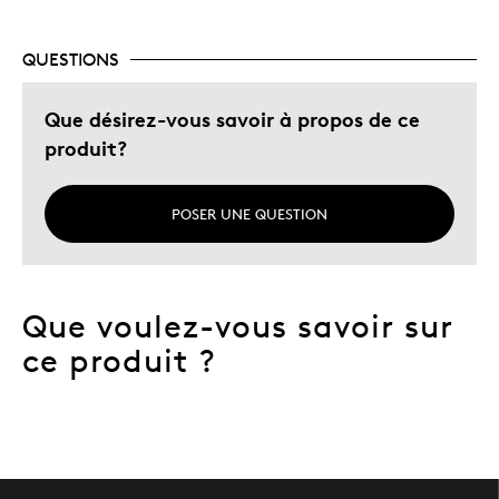
Cadeau de Noël
QUESTIONS
Cadeau pour adulte
Décrivez-vous
Que désirez-vous savoir à propos de ce
Chasseur d'aubaines
produit?
POSER UNE QUESTION
Que voulez-vous savoir sur
ce produit ?