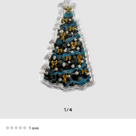
1
/
4
1 avis