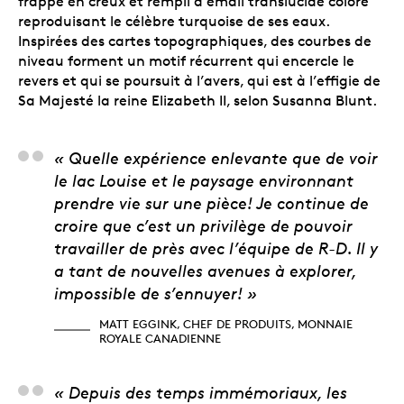
frappé en creux et rempli d’émail translucide coloré
reproduisant le célèbre turquoise de ses eaux.
Inspirées des cartes topographiques, des courbes de
niveau forment un motif récurrent qui encercle le
revers et qui se poursuit à l’avers, qui est à l’effigie de
Sa Majesté la reine Elizabeth II, selon Susanna Blunt.
Matt Eggink, chef de 
« Quelle expérience enlevante que de voir
le lac Louise et le paysage environnant
prendre vie sur une pièce! Je continue de
croire que c’est un privilège de pouvoir
travailler de près avec l’équipe de R-D. Il y
a tant de nouvelles avenues à explorer,
impossible de s’ennuyer! »
MATT EGGINK, CHEF DE PRODUITS, MONNAIE
ROYALE CANADIENNE
« Depuis des temps immémoriaux, les