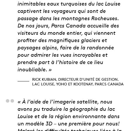
Rick Kubian, directeu
inimitables eaux turquoises du lac Louise
captivent les voyageurs qui sont de
passage dans les montagnes Rocheuses.
De nos jours, Parcs Canada accueille des
visiteurs du monde entier, qui viennent
profiter des magnifiques glaciers et
paysages alpins, faire de la randonnée
pour admirer les vues incroyables et
prendre part à l’histoire de ce lieu
inoubliable. »
RICK KUBIAN, DIRECTEUR D’UNITÉ DE GESTION.
LAC LOUISE, YOHO ET KOOTENAY, PARCS CANADA
Ryan Poser, graveur
« À l’aide de l’imagerie satellite, nous
avons pu traduire la géographie du lac
Louise et de la région environnante dans
un modèle 3D – une première pour nous!
Malgré les difficultés techniques liées à la