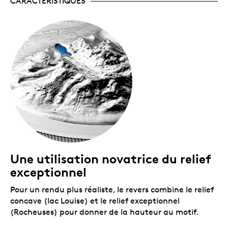
CARACTÉRISTIQUES
géographie dans le monde entier. Ne ratez pas
cette occasion; commandez dès maintenant!
Un certificat numéroté!
La Monnaie royale
canadienne certifie l’authenticité de toutes ses
pièces de collection.
Une utilisation novatrice du relief
exceptionnel
Pour un rendu plus réaliste, le revers combine le relief
concave (lac Louise) et le relief exceptionnel
(Rocheuses) pour donner de la hauteur au motif.