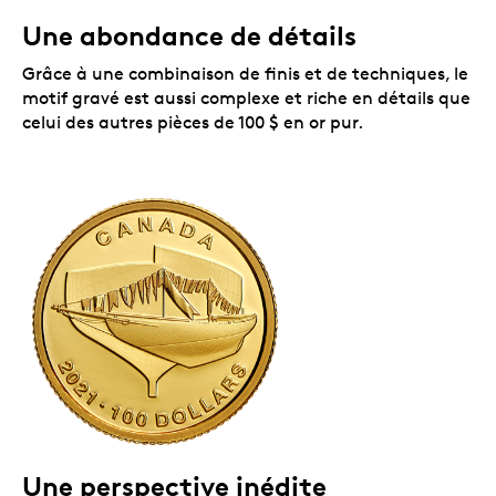
canadienne depuis 1937.
Une abondance de détails
Un certificat numéroté.
La Monnaie royale
canadienne certifie l'authenticité de toutes ses
Grâce à une combinaison de finis et de techniques, le
pièces de collection.
Aucune TPS ni TVH!
motif gravé est aussi complexe et riche en détails que
celui des autres pièces de 100 $ en or pur.
Conçu pour la victoire
Dans le chantier Smith and Rhuland de Lunenburg,
en Nouvelle-Écosse, le
Bluenose
a été construit de la
même façon qu'une centaine de navires avant lui,
mais ses lignes le mettaient dans une classe à part.
L'architecte William James Roué avait imaginé une
goélette svelte qui serait « la combinaison d'un navire
Une perspective inédite