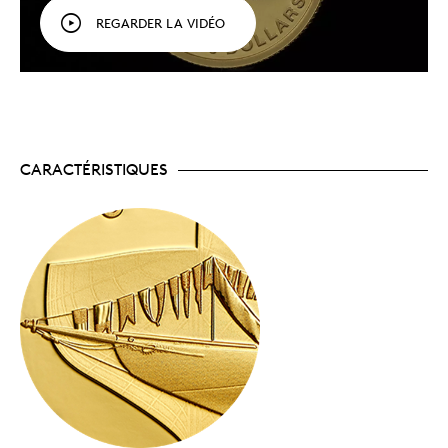
REGARDER LA VIDÉO
Voici la seule pièce en or de notre célébration 2021 du
100ᵉ anniversaire du
Bluenose
. Son tirage mondial est
limité à 2 000 exemplaires!
CARACTÉRISTIQUES
Une collection pour l'anniversaire du
B
luenose
!
L'épopée du
Bluenose
se poursuit! Le
dollar épreuve numismatique de 2021 était le
premier chapitre d'une histoire qui se dévoilera
sur plusieurs pièces cette année. Prochain
chapitre : le baptême du navire, thème de la
magnifique pièce qui nous intéresse.
Un splendide hommage pour 2021.
Voici la seule
pièce en or de notre année de célébrations du
centenaire du
Bluenose
, la goélette qui a su se
tailler une place dans le cœur des Canadiens!
Fierté de laNouvelle-Écosse et emblème du
Canada, ce navire occupe aussi une place de
choix dans l'histoire de la Monnaie royale