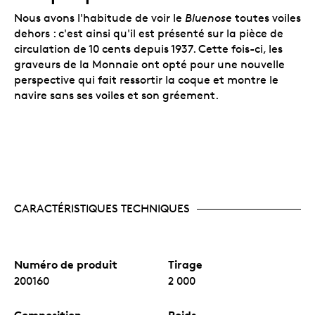
de Gloucester et d'un navire de la Nouvelle-Écosse,
avec la profondeur du premier et lalargeur du
Nous avons l'habitude de voir le
Bluenose
toutes voiles
second ». S'appuyant sur théories et calculs, il a
dehors : c'est ainsi qu'il est présenté sur la pièce de
dessiné une cale volumineuse pour les prises ainsi
circulation de 10 cents depuis 1937. Cette fois-ci, les
qu'une coque hydrodynamique qui permettrait au
graveurs de la Monnaie ont opté pour une nouvelle
navire d'atteindre de grandes vitesses à la pêche et
perspective qui fait ressortir la coque et montre le
en course.
navire sans ses voiles et son gréement.
Caractéristiques techniques du
Bluenose
Vaisseau n
150 404,enregistré au port de Lunenburg
O
(Nouvelle-Écosse) en mars 1921
Longueur : 43,6 mètres (143 pieds) *sans inclure le
CARACTÉRISTIQUES TECHNIQUES
mât de beaupré
Ligne de flottaison : 34 mètres (112 pieds)
Tonnage de déplacement : 258 tonnes (285 tonnes
longues)
Numéro de produit
Tirage
Largeur : 8,2 mètres (27 pieds)
200160
2 000
Tirant d'eau : 4,85 mètres (15 pieds 10 pouces)
Voilure : 930 mètres carrés (10 000 pieds carrés)