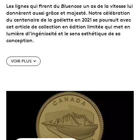
Les lignes qui firent du
Bluenose
un as de la vitesse lui
donnèrent aussi grâce et majesté. Notre célébration
du centenaire de la goélette en 2021 se poursuit avec
cet article de collection en édition limitée qui met en
lumière dl'ingéniosité et le sens esthétique de sa
conception.
VOIR PLUS
Au revers de cette pièce de 20 mm figure une photo
du
Bluenose
avant qu'il ne soit équipé de voiles et de
gréement, à son inauguration, avec en arrière-plan le
dessin de la coque qui en a fait un champion de
course.