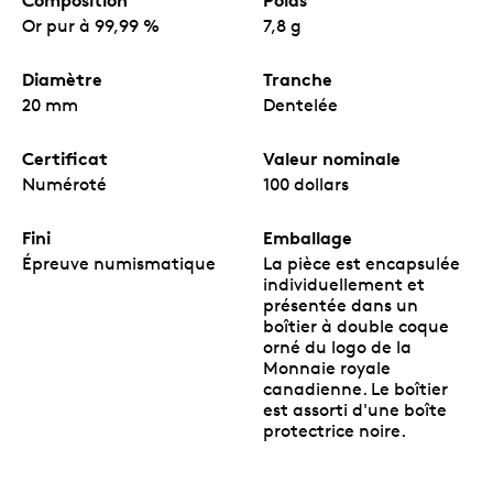
Composition
Poids
Or pur à 99,99 %
7,8 g
Diamètre
Tranche
« Bluenose » est une marque officielle adoptée et utilisée par
20 mm
Dentelée
le ministère des Communautés, de la Culture et du
Patrimoine de la Nouvelle-Écosse conformément à la
Loi sur
les marques de commerce
(Canada). Cette marque est
Certificat
Valeur nominale
utilisée par la Monnaie royale canadienne avec la permission
Numéroté
100 dollars
de ce ministère.
Signature de William James Roué © jeroué. Utilisé avec
Fini
Emballage
autorisation.
Épreuve numismatique
La pièce est encapsulée
Plans du BLUENOSE 1921© jéroué. Utilisé avec autorisation.
individuellement et
bluenose.novascotia.ca
(site Web en anglais seulement)
présentée dans un
boîtier à double coque
wjroue.ca
(site Web en anglais seulement)
orné du logo de la
Monnaie royale
canadienne. Le boîtier
est assorti d'une boîte
protectrice noire.