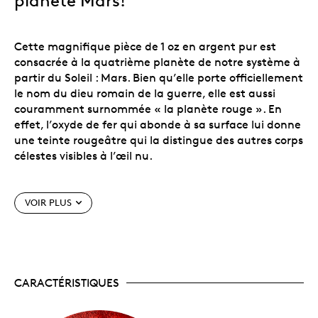
planète Mars!
Cette magnifique pièce de 1 oz en argent pur est
consacrée à la quatrième planète de notre système à
partir du Soleil : Mars. Bien qu’elle porte officiellement
le nom du dieu romain de la guerre, elle est aussi
couramment surnommée « la planète rouge ». En
effet, l’oxyde de fer qui abonde à sa surface lui donne
une teinte rougeâtre qui la distingue des autres corps
célestes visibles à l’œil nu.
Les pièces sphériques précédentes se sont envolées!
VOIR PLUS
Faite en argent pur à 99,9 % et colorée de rouge,
cette représentation tridimensionnelle de Mars est un
incontournable pour toute collection.
Caractéristiques particulières
CARACTÉRISTIQUES
Un certificat d’authenticité!
La pièce est