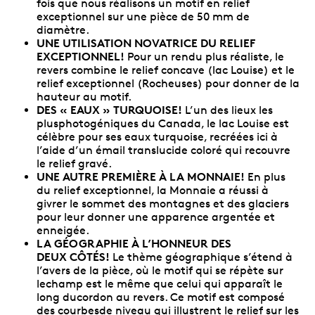
fois que nous réalisons un motif en relief
exceptionnel sur une pièce de 50 mm de
diamètre.
UNE UTILISATION NOVATRICE DU RELIEF
EXCEPTIONNEL!
Pour un rendu plus réaliste, le
revers combine le relief concave (lac Louise) et le
relief exceptionnel (Rocheuses) pour donner de la
hauteur au motif.
DES « EAUX » TURQUOISE!
L’un des lieux les
plusphotogéniques du Canada, le lac Louise est
célèbre pour ses eaux turquoise, recréées ici à
l’aide d’un émail translucide coloré qui recouvre
le relief gravé.
UNE AUTRE PREMIÈRE À LA MONNAIE!
En plus
du relief exceptionnel, la Monnaie a réussi à
givrer le sommet des montagnes et des glaciers
pour leur donner une apparence argentée et
enneigée.
LA GÉOGRAPHIE À L’HONNEUR DES
DEUX CÔTÉS!
Le thème géographique s’étend à
l’avers de la pièce, où le motif qui se répète sur
lechamp est le même que celui qui apparaît le
long ducordon au revers. Ce motif est composé
des courbesde niveau qui illustrent le relief sur les