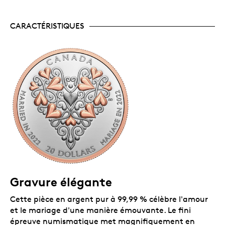
Cette année, offrez un cadeau de mariage que
famille et amis chériront à jamais!
CARACTÉRISTIQUES
Avec son tirage mondial limité à
10 000 exemplaires, cette pièce sera très
convoitée des collectionneurs.
Une manière originale d'ajouter « une touche
d'amour » à votre collection. Porteuse d'une
profonde signification personnelle, cette pièce
peut représenter quelque chose d'unique pour
chaque personne qui la regarde.
Une excellente façon de souligner une étape
importante de la vie d'un couple ou de célébrer
lemerveilleux lien qui unit deux amoureux.
Emballage
La pièce est encapsulée et présentée dans un boîtier
illustré de luxe dont la beauté impressionnera tout le
Gravure élégante
monde.
Cette pièce en argent pur à 99,99 % célèbre l'amour
et le mariage d'une manière émouvante. Le fini
épreuve numismatique met magnifiquement en