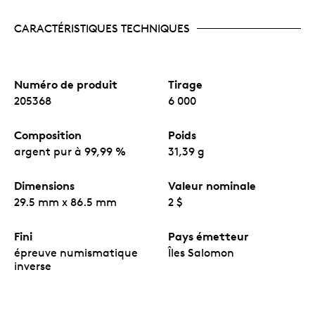
Argent fin!
1 oz d’argent fin avec gravure,
couleur, texture et fini lustré!
CARACTÉRISTIQUES TECHNIQUES
Aucune TPS ni TVH!
Numéro de produit
Tirage
205368
6 000
Composition
Poids
argent pur à 99,99 %
31,39 g
Dimensions
Valeur nominale
29.5 mm x 86.5 mm
2 $
Fini
Pays émetteur
épreuve numismatique
Îles Salomon
inverse