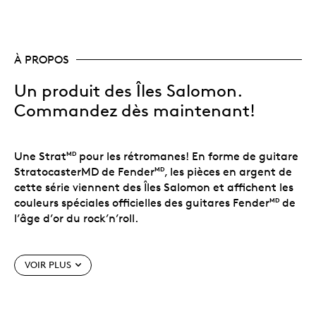
À PROPOS
Un produit des Îles Salomon.
Commandez dès maintenant!
Une Strat
pour les rétromanes! En forme de guitare
MD
StratocasterMD de Fender
, les pièces en argent de
MD
cette série viennent des Îles Salomon et affichent les
couleurs spéciales officielles des guitares Fender
de
MD
l’âge d’or du rock’n’roll.
Caractéristiques particulières
VOIR PLUS
Une production exclusive de PAMP pour MTB!
Les pièces sont numérotées!